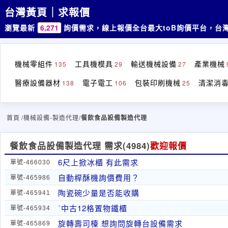
台灣黃頁｜求報價
瀏覽最新
6,271
詢價需求，線上報價
全台最大toB詢價平台，台
機械零組件
工具機模具
輸送機械設備
產業機械
135
29
27
醫療設備器材
電子電工
包裝印刷機械
清潔消
138
106
25
首頁
/機械設備-製造代理/
餐飲食品設備製造代理
餐飲食品設備製造代理 需求
(4984)
歡迎報價
6尺上掀冰櫃 有此需求
單號-466030
自動桿酥機詢價費用？
單號-465986
陶瓷碗少量是否能收購
單號-465941
ˋ中古12格置物鐵櫃
單號-465934
旋轉壽司檯 想詢問旋轉台設備需求
單號-465869