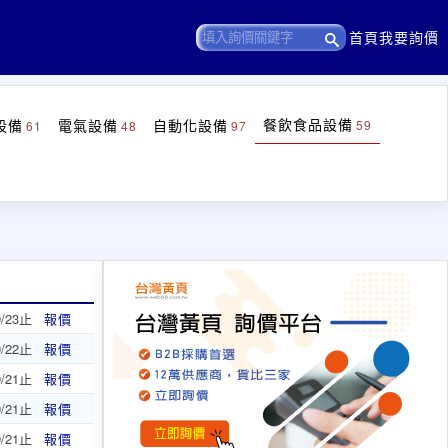
首頁
我要詢價
餐飲食品設備
設備
電氣設備
自動化設備
59
61
48
97
9/23止
報價
9/22止
報價
9/21止
報價
9/21止
報價
9/21止
報價