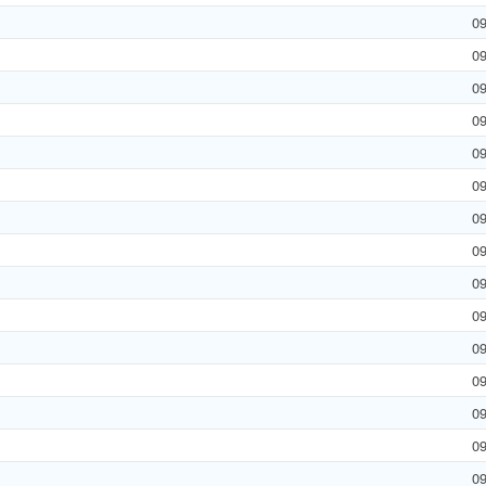
0
0
0
0
0
0
0
0
0
0
0
0
0
0
0