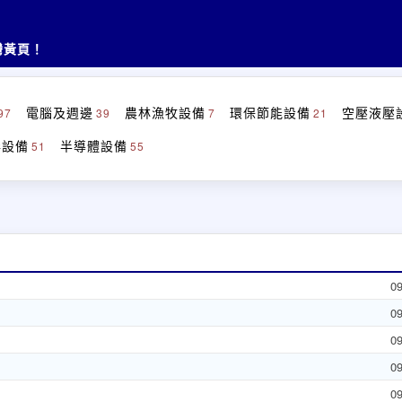
灣黃頁！
電腦及週邊
農林漁牧設備
環保節能設備
空壓液壓
97
39
7
21
毒設備
半導體設備
51
55
0
0
0
0
0