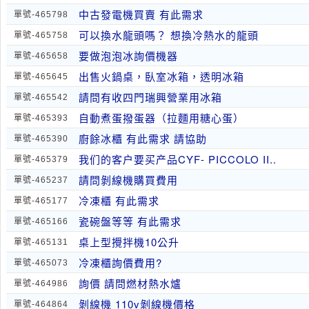
中古發電機買賣 有此需求
單號-465798
可以換水龍頭嗎？ 想換冷熱水的龍頭
單號-465758
要做泡泡冰詢價機器
單號-465658
出售火鍋桌，臥室冰箱，透明冰箱
單號-465645
請問有收四門瑞興營業用冰箱
單號-465542
自動煮蛋撥蛋器（拉麵用糖心蛋）
單號-465393
廚餘冰櫃 有此需求 請協助
單號-465390
我们的客户要买产品CYF- PICCOLO II..
單號-465379
請問剝線機購買費用
單號-465237
冷凍櫃 有此需求
單號-465177
瓷碗盤等等 有此需求
單號-465166
桌上型攪拌機10公升
單號-465131
冷凍櫃詢價費用?
單號-465073
詢價 請問燃材熱水爐
單號-464986
剝線機 110v剝線機價格
單號-464864