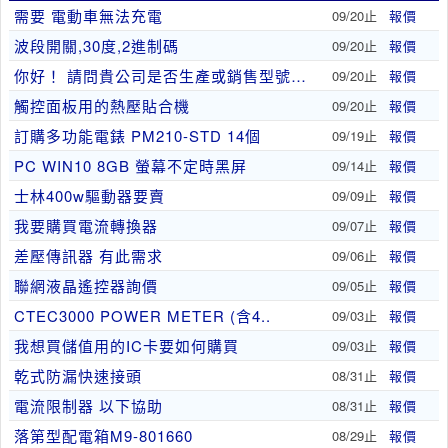
需要 電動車無法充電
09/20止
報價
波段開關,30度,2進制碼
09/20止
報價
你好！ 請問貴公司是否生產或銷售型號為 HS-5..
09/20止
報價
觸控面板用的熱壓貼合機
09/20止
報價
訂購多功能電錶 PM210-STD 14個
09/19止
報價
PC WIN10 8GB 螢幕不定時黑屏
09/14止
報價
士林400w驅動器要賣
09/09止
報價
我要購買電流轉換器
09/07止
報價
差壓傳訊器 有此需求
09/06止
報價
聯網液晶遙控器詢價
09/05止
報價
CTEC3000 POWER METER (含4..
09/03止
報價
我想買儲值用的IC卡要如何購買
09/03止
報價
乾式防漏快速接頭
08/31止
報價
電流限制器 以下協助
08/31止
報價
落第型配電箱M9-801660
08/29止
報價