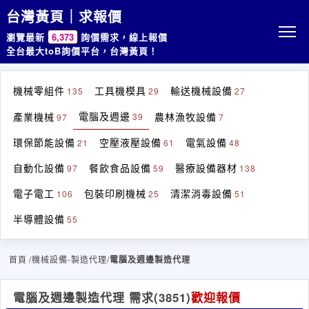
台灣黃頁｜求報價
瀏覽最新
6,373
詢價需求，線上報價
全台最大toB詢價平台，台灣黃頁！
機械零組件
工具機模具
輸送機械設備
135
29
27
電腦及週邊
產業機械
農林漁牧設備
39
97
7
環保節能設備
空壓液壓設備
電氣設備
21
61
48
自動化設備
餐飲食品設備
醫療設備器材
97
59
138
電子電工
包裝印刷機械
清潔消毒設備
106
25
51
半導體設備
55
首頁
/機械設備-製造代理/
電腦及週邊製造代理
電腦及週邊製造代理 需求
(3851)
歡迎報價