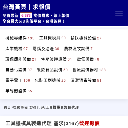
台灣黃頁｜求報價
瀏覽最新
6,373
詢價需求，線上報價
全台最大toB詢價平台，台灣黃頁！
工具機模具
機械零組件
輸送機械設備
29
135
27
產業機械
電腦及週邊
農林漁牧設備
97
39
7
環保節能設備
空壓液壓設備
電氣設備
21
61
48
自動化設備
餐飲食品設備
醫療設備器材
97
59
138
電子電工
包裝印刷機械
清潔消毒設備
106
25
51
半導體設備
55
首頁
/機械設備-製造代理/
工具機模具製造代理
工具機模具製造代理 需求
(3167)
歡迎報價