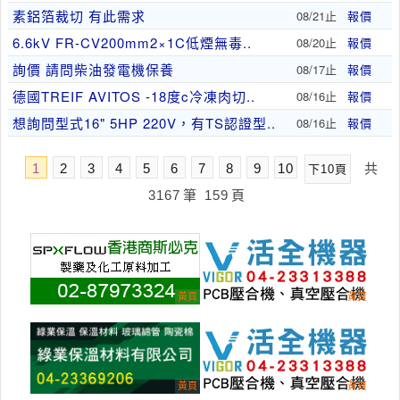
素鋁箔裁切 有此需求
08/21止
報價
6.6kV FR-CV200mm2×1C低煙無毒..
08/20止
報價
詢價 請問柴油發電機保養
08/17止
報價
德國TREIF AVITOS -18度c冷凍肉切..
08/16止
報價
想詢問型式16" 5HP 220V，有TS認證型..
08/16止
報價
1
2
3
4
5
6
7
8
9
10
共
下10頁
3167
筆
159
頁