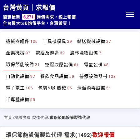
台灣黃頁｜求報價
瀏覽最新
6,271
詢價需求，線上報價
全台最大toB詢價平台，台灣黃頁！
機械零組件
工具機模具
輸送機械設備
135
29
27
產業機械
電腦及週邊
農林漁牧設備
97
39
7
環保節能設備
空壓液壓設備
電氣設備
21
61
48
自動化設備
餐飲食品設備
醫療設備器材
97
59
138
電子電工
包裝印刷機械
清潔消毒設備
106
25
51
半導體設備
55
首頁
/機械設備-製造代理/
環保節能設備製造代理
環保節能設備製造代理 需求
(1492)
歡迎報價