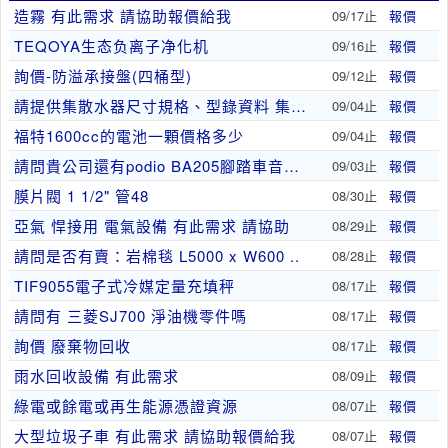
造霧 有此需求 請協助報價給我
09/17止
報價
TEQOYA生态负离子净化机
09/16止
報價
詢價-防溢承接盤(四桶型)
09/12止
報價
請提供集散水器尺寸規格、型錄資料 集散水器
09/04止
報價
福特1600cc的電池一顆價格多少
09/04止
報價
請問貴公司還有podio BA205腳踏車音棒嗎..
09/03止
報價
膜片閥 1 1/2" 管48
08/30止
報價
亞氣 悍接用 電氣設備 有此需求 請協助
08/29止
報價
請問是否有賣：岩棉毯 L5000 x W600 ..
08/28止
報價
TIF9055電子式冷媒定量充填秤
08/17止
報價
請問有 三菱SJ700 淨油機零件嗎
08/17止
報價
詢價 廢棄物回收
08/17止
報價
雨水回收設備 有此需求
08/09止
報價
綠電或餘電或再生能源憑證資源
08/07止
報價
大型垃圾子車 有此需求 請協助報價給我
08/07止
報價