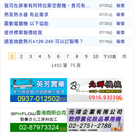
我司在屏東有阿特拉斯空壓機，貴司有在做保養的服務..
07/23止
報價
熱泵熱水器 有此需求
07/21止
報價
震動電鍍機 以下協助
07/20止
報價
提供標案報價給我
07/19止
報價
請查詢散熱片k126-240 可以訂製嗎？
07/16止
報價
1
2
3
4
5
6
7
8
9
10
共
下10頁
1492
筆
75
頁