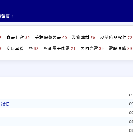
灣黃頁！
食品什貨
美妝保養製品
裝飾建材
皮革飾品配件
8
89
60
70
72
文玩具禮工藝
影音電子家電
照明光電
電腦硬體
8
62
21
39
39
0
的報價
0
0
0
0