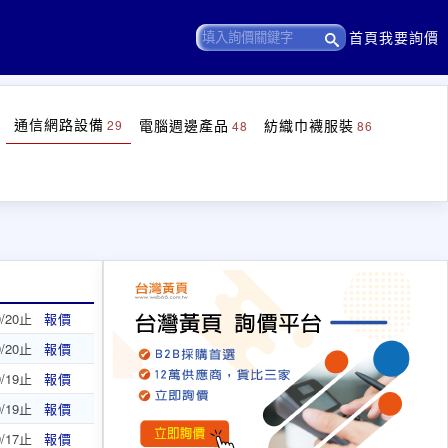
首頁
我要詢價
通信網路設備
電腦週邊產品
紡織巾襪服裝
29
48
86
9/20止
報價
9/20止
報價
9/19止
報價
9/19止
報價
9/17止
報價