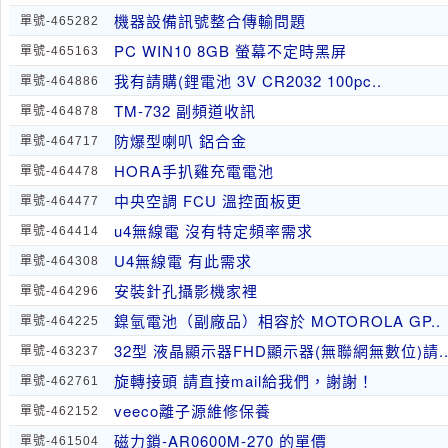
機器設備訊號整合傳輸問題
單號-465282
PC WIN10 8GB 螢幕不定時黑屏
單號-465163
我有請購(鋰電池 3V CR2032 100pc..
單號-464886
TM-732 副頻道收訊
單號-464878
防爆型喇叭 鋁合金
單號-464717
HORA手扒雞充電電池
單號-464478
中央空調 FCU 溫控面板更
單號-464477
u4無線電 沒有特定頻率需求
單號-464414
U4無線電 有此需求
單號-464308
安裝針孔攝影機家裡
單號-464296
鎳氫電池（副廠品）相容於 MOTOROLA GP..
單號-464225
32型 液晶顯示器FHD顯示器(無聯網無數位)請.
單號-463237
旋轉接頭 請直接mail給我們，謝謝！
單號-462761
veeco離子源維修保養
單號-462152
磁力鎖-AR0600M-270 的單價
單號-461504