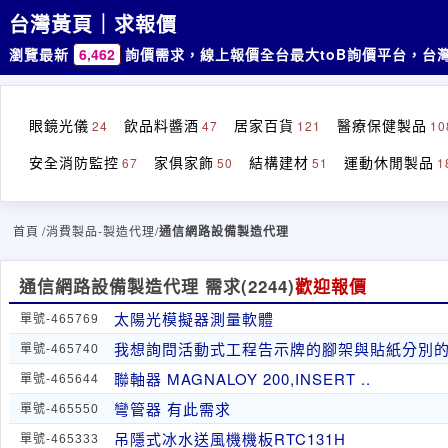
台灣黃頁｜求報價
瀏覽最新
6,462
詢價需求，線上報價
全台最大toB詢價平台，台
眼鏡光儀
飲品料醬酒
居家百貨
醫療保健製品
24
47
121
10
安全消防監控
家俱家飾
結構建材
運動休閒製品
67
50
51
1
首頁
/消費製品-製造代理/
通信網路設備製造代理
通信網路設備製造代理 需求
(2244)
歡迎報價
太陽光模擬器測量軟體
單號-465769
我想詢問活動式工程告示牌的腳架與貼紙分別
單號-465740
聯軸器 MAGNALOY 200,INSERT ..
單號-465644
彎管器 有此需求
單號-465550
吊隱式冰水送風機機板RTC131H
單號-465333