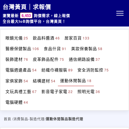
台灣黃頁｜求報價
瀏覽最新
6,453
詢價需求，線上報價
全台最大toB詢價平台，台灣黃頁！
眼鏡光儀
飲品料醬酒
居家百貨
25
46
133
醫療保健製品
食品什貨
美妝保養製品
106
91
58
裝飾建材
皮革飾品配件
通信網路設備
76
75
37
電腦週邊產品
紡織巾襪服裝
安全消防監控
54
89
75
運動休閒製品
家俱家飾
結構建材
18
54
54
文玩具禮工藝
影音電子家電
照明光電
67
22
36
電腦硬體
44
首頁
/消費製品-製造代理/
運動休閒製品製造代理