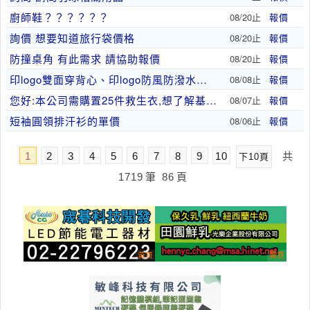
廚師鞋？？？？？？
08/20止
報價
詢價 想要知道旅行袋價格
08/20止
報價
防撞桌角 有此需求 請協助報價
08/20止
報價
印logo雙面穿背心、印logo防風防潑水外套
08/08止
報價
您好:本公司需購置25件救生衣,想了解基本款的單..
08/07止
報價
短袖圓領排汗衫的單價
08/06止
報價
1
2
3
4
5
6
7
8
9
10
共
下10頁
1719
筆
86
頁