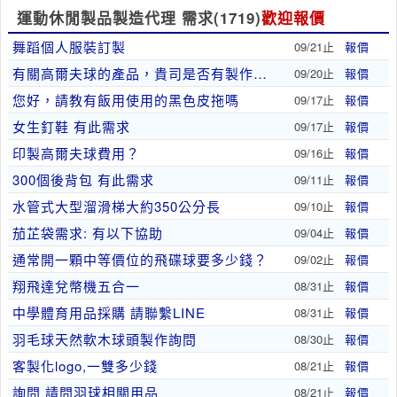
運動休閒製品製造代理 需求
(1719)
歡迎報價
舞蹈個人服裝訂製
09/21止
報價
有關高爾夫球的產品，貴司是否有製作能漂浮水面的高..
09/20止
報價
您好，請教有飯用使用的黑色皮拖嗎
09/17止
報價
女生釘鞋 有此需求
09/17止
報價
印製高爾夫球費用？
09/16止
報價
300個後背包 有此需求
09/11止
報價
水管式大型溜滑梯大約350公分長
09/10止
報價
茄芷袋需求: 有以下協助
09/04止
報價
通常開一顆中等價位的飛碟球要多少錢？
09/02止
報價
翔飛達兌幣機五合一
08/31止
報價
中學體育用品採購 請聯繫LINE
08/31止
報價
羽毛球天然軟木球頭製作詢問
08/30止
報價
客製化logo,一雙多少錢
08/21止
報價
詢問 請問羽球相關用品
08/21止
報價