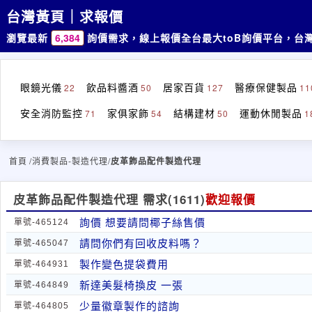
台灣黃頁｜求報價
瀏覽最新
6,384
詢價需求，線上報價
全台最大toB詢價平台，台
眼鏡光儀
飲品料醬酒
居家百貨
醫療保健製品
22
50
127
11
安全消防監控
家俱家飾
結構建材
運動休閒製品
71
54
50
1
首頁
/消費製品-製造代理/
皮革飾品配件製造代理
皮革飾品配件製造代理 需求
(1611)
歡迎報價
詢價 想要請問椰子絲售價
單號-465124
請問你們有回收皮料嗎？
單號-465047
製作變色提袋費用
單號-464931
新達美髮椅換皮 一張
單號-464849
少量徽章製作的諮詢
單號-464805