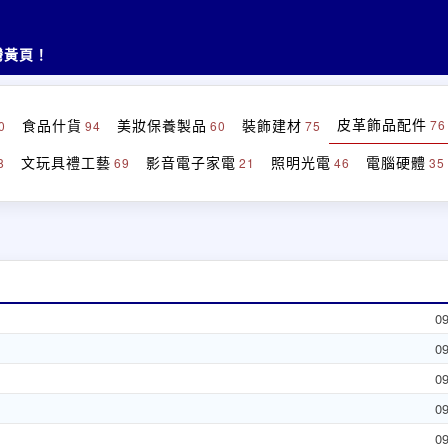
灣黃頁！
皮革飾品配件
食品什貨
美妝保養製品
裝飾建材
76
0
94
60
75
文玩具禮工藝
影音電子家電
照明光電
電腦硬體
8
69
21
46
35
0
0
0
0
0