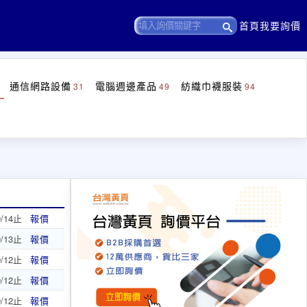
首頁
我要詢價
通信網路設備
電腦週邊產品
紡織巾襪服裝
31
49
94
9/14止
報價
9/13止
報價
9/12止
報價
9/12止
報價
9/12止
報價