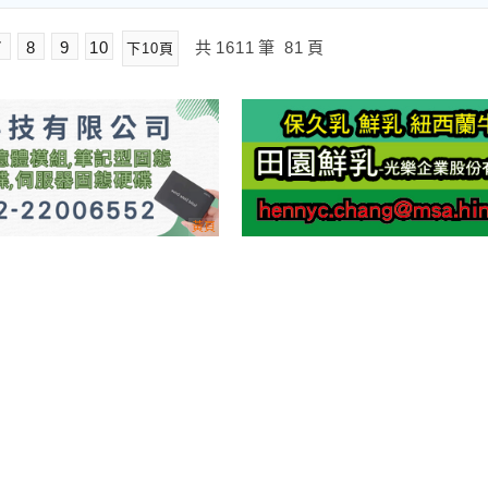
7
8
9
10
共
1611
筆
81
頁
下10頁