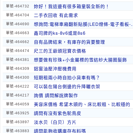
妳好！我這邊有很多箱童裝全新的！
單號-464732
二手衣回收 有此需求
單號-464704
想詢問:電梯車廂翻新貼膜(LED燈條-電子看板-.
單號-464690
鑫司牌的ks-8v6或是8s6
單號-464663
自有品牌結束，有庫存的貨要整理
單號-464662
尺三的王爺頭冠寶衣價格
單號-464474
想要做有珍珠+小金屬標的雪紡紗大腸圈髮飾
單號-464381
鋁窗油壓沖壓機費用
單號-464309
短期租兩小時自拍小貨車有嗎？
單號-464300
可以裝在陽台側邊的升降曬衣架
單號-464222
詢價 請問解說牌製作
單號-464217
美容床價格 希望木頭的、床比較粗、比較穩的
單號-464059
請問有沒有紫色駝鳥皮
單號-463925
淡水贝（白贝）方片
單號-463897
請問能夠收購庫存布料嗎
單號-463883