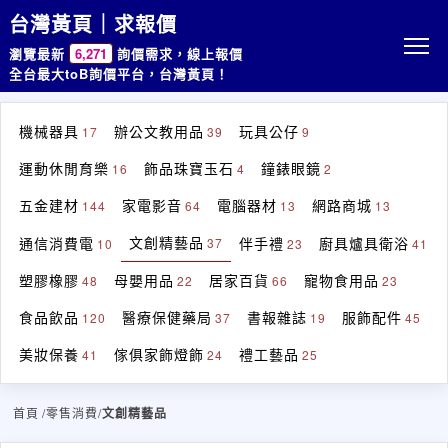
台灣黃頁｜求報價
瀏覽最新
6,271
詢價需求，線上報價
全台最大toB詢價平台，台灣黃頁！
機械器具
辦公文教用品
玩具公仔
17
39
9
運動休閒育樂
飾品珠寶玉石
鐘錶眼鏡
16
4
2
五金建材
家電影音
電腦器材
網路商城
144
64
13
13
文創精藝品
通信消費電
伴手禮
廚具爐具衛浴
37
10
23
41
塑膠橡膠
母嬰用品
居家百貨
寵物食用品
48
22
66
23
食品飲品
醫療保健藥局
書報雜誌
服飾配件
120
37
19
45
美妝保養
傢俱家飾燈飾
禮工藝品
41
24
25
首頁
/零售消費/
文創精藝品