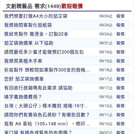
文創精藝品 需求
(1449)
歡迎報價
我們想要訂做A4大小的茄芷袋
09/24止
報價
我想詢問客製化茄紙袋
09/24止
報價
獎狀夾製作 需燙金，訂製22本
09/24止
報價
茄芷袋詢價單 以下協助
09/21止
報價
請問最低多少量才能做預訂200個左右
09/19止
報價
我想買黑檀木手串
09/19止
報價
折扇製作 想輕問如果製作300支的假格是多少呢？
09/18止
報價
您好 茄芷袋詢價單
09/17止
報價
有回收行旅箱嗎有此需求 請協助
09/17止
報價
裱字畫詢價費用？
09/15止
報價
台灣 ( 大頭公仔 ) 樟木雕刻 規格:16寸..
09/12止
報價
請問你們有賣染色石英砂？有哪些目數？
09/11止
報價
我有 A6 喜帖（105×148 mm），想印 ..
09/10止
報價
束口袋 有橘色或藍色的布面嗎？
09/07止
報價