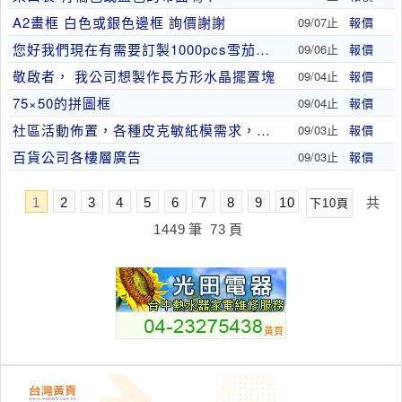
A2畫框 白色或銀色邊框 詢價謝謝
09/07止
報價
您好我們現在有需要訂製1000pcs雪茄煙灰缸
09/06止
報價
敬啟者， 我公司想製作長方形水晶擺置塊
09/04止
報價
75×50的拼圖框
09/04止
報價
社區活動佈置，各種皮克敏紙模需求，岩皮、冰皮、紫..
09/03止
報價
百貨公司各樓層廣告
09/03止
報價
1
2
3
4
5
6
7
8
9
10
共
下10頁
1449
筆
73
頁