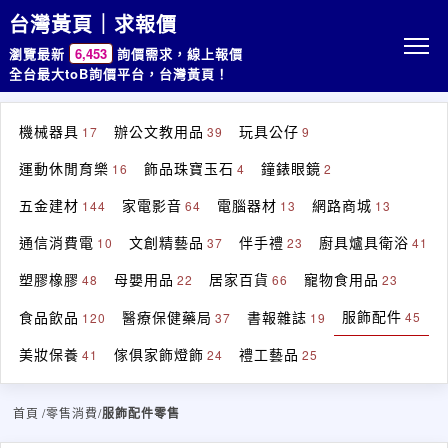
台灣黃頁｜求報價
瀏覽最新
6,453
詢價需求，線上報價
全台最大toB詢價平台，台灣黃頁！
機械器具
辦公文教用品
玩具公仔
17
39
9
運動休閒育樂
飾品珠寶玉石
鐘錶眼鏡
16
4
2
五金建材
家電影音
電腦器材
網路商城
144
64
13
13
通信消費電
文創精藝品
伴手禮
廚具爐具衛浴
10
37
23
41
塑膠橡膠
母嬰用品
居家百貨
寵物食用品
48
22
66
23
服飾配件
食品飲品
醫療保健藥局
書報雜誌
45
120
37
19
美妝保養
傢俱家飾燈飾
禮工藝品
41
24
25
首頁
/零售消費/
服飾配件零售