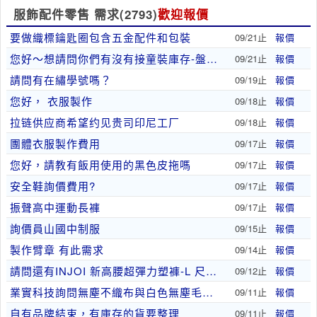
服飾配件零售 需求
(2793)
歡迎報價
要做織標鑰匙圈包含五金配件和包裝
09/21止
報價
您好～想請問你們有沒有接童裝庫存-盤貨？我這邊有..
09/21止
報價
請問有在繡學號嗎？
09/19止
報價
您好， 衣服製作
09/18止
報價
拉链供应商希望约见贵司印尼工厂
09/18止
報價
團體衣服製作費用
09/17止
報價
您好，請教有飯用使用的黑色皮拖嗎
09/17止
報價
安全鞋詢價費用?
09/17止
報價
振聲高中運動長褲
09/17止
報價
詢價員山國中制服
09/15止
報價
製作臂章 有此需求
09/14止
報價
請問還有INJOI 新高腰超彈力塑褲-L 尺寸，..
09/12止
報價
業實科技詢問無塵不織布與白色無塵毛巾布
09/11止
報價
自有品牌結束，有庫存的貨要整理
09/11止
報價