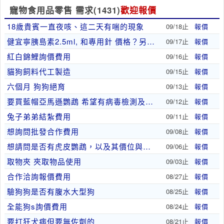
寵物食用品零售 需求
(1431)
歡迎報價
18歲貴賓一直夜咳、這二天有喘的現象
09/18止
報價
健宜寧胰島素2.5ml, 和專用針 價格？另外 ..
09/17止
報價
紅白錦鯉詢價費用
09/16止
報價
貓狗飼料代工製造
09/15止
報價
六個月 狗狗絕育
09/13止
報價
要買藍帽亞馬遜鸚鵡 希望有病毒檢測及腳環
09/12止
報價
兔子弟弟結紮費用
09/11止
報價
想詢問批發合作費用
09/08止
報價
想請問是否有虎皮鸚鵡，以及其價位與年齡
09/06止
報價
取物夾 夾取物品使用
09/03止
報價
合作洽詢報價費用
08/27止
報價
驗狗狗是否有腹水大型狗
08/25止
報價
全能狗s詢價費用
08/24止
報價
要打狂犬病但要無佐劑的
08/21止
報價