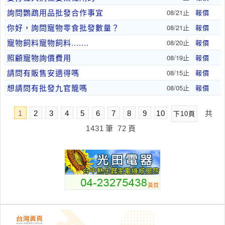
詢問鸚鵡用品批發合作事宜
08/21止
報價
你好，詢問寵物零食批發數量？
08/21止
報價
寵物飼料寵物飼料.......
08/20止
報價
照顧寵物詢價費用
08/19止
報價
請問有販售安適得嗎
08/15止
報價
想請問有批發九官籠嗎
08/05止
報價
1
2
3
4
5
6
7
8
9
10
共
下10頁
1431
筆
72
頁