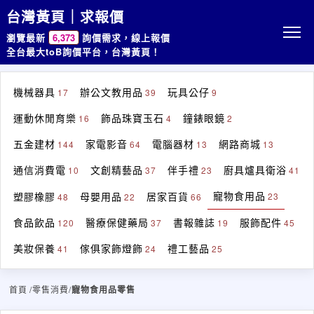
台灣黃頁｜求報價
瀏覽最新
6,373
詢價需求，線上報價
全台最大toB詢價平台，台灣黃頁！
機械器具
辦公文教用品
玩具公仔
17
39
9
運動休閒育樂
飾品珠寶玉石
鐘錶眼鏡
16
4
2
五金建材
家電影音
電腦器材
網路商城
144
64
13
13
通信消費電
文創精藝品
伴手禮
廚具爐具衛浴
10
37
23
41
寵物食用品
塑膠橡膠
母嬰用品
居家百貨
23
48
22
66
食品飲品
醫療保健藥局
書報雜誌
服飾配件
120
37
19
45
美妝保養
傢俱家飾燈飾
禮工藝品
41
24
25
首頁
/零售消費/
寵物食用品零售