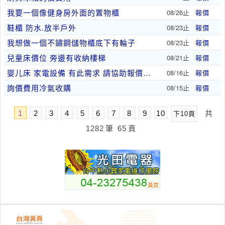
我要一個像健身房外面的置物櫃
08/26止
報價
鞋櫃 防水.放半戶外
08/23止
報價
我想做一個不鏽鋼儲物櫃底下有輪子
08/23止
報價
兒童床價位 旁邊有收納樓梯
08/21止
報價
婴儿床 家電設備 有此需求 請協助報價給我
08/16止
報價
詢價費用冷氣收購
08/15止
報價
1
2
3
4
5
6
7
8
9
10
共
下10頁
1282
筆
65
頁