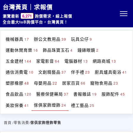
台灣黃頁｜求報價
瀏覽最新
6,271
詢價需求，線上報價
全台最大toB詢價平台，台灣黃頁！
機械器具
辦公文教用品
玩具公仔
17
39
9
運動休閒育樂
飾品珠寶玉石
鐘錶眼鏡
16
4
2
五金建材
家電影音
電腦器材
網路商城
144
64
13
13
通信消費電
文創精藝品
伴手禮
廚具爐具衛浴
10
37
23
41
塑膠橡膠
母嬰用品
居家百貨
寵物食用品
48
22
66
23
食品飲品
醫療保健藥局
書報雜誌
服飾配件
120
37
19
45
傢俱家飾燈飾
美妝保養
禮工藝品
24
41
25
首頁
/零售消費/
傢俱家飾燈飾零售