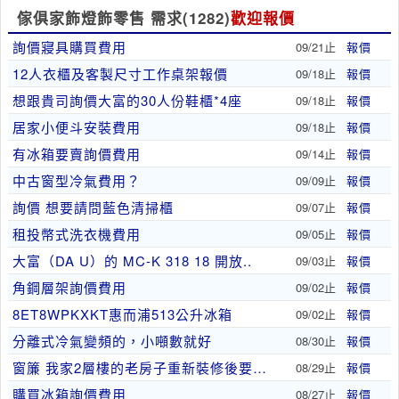
傢俱家飾燈飾零售 需求
(1282)
歡迎報價
詢價寢具購買費用
09/21止
報價
12人衣櫃及客製尺寸工作桌架報價
09/18止
報價
想跟貴司詢價大富的30人份鞋櫃*4座
09/18止
報價
居家小便斗安裝費用
09/18止
報價
有冰箱要賣詢價費用
09/14止
報價
中古窗型冷氣費用？
09/09止
報價
詢價 想要請問藍色清掃櫃
09/07止
報價
租投幣式洗衣機費用
09/05止
報價
大富（DA U）的 MC-K 318 18 開放..
09/03止
報價
角鋼層架詢價費用
09/02止
報價
8ET8WPKXKT惠而浦513公升冰箱
09/02止
報價
分離式冷氣變頻的，小噸數就好
08/30止
報價
窗簾 我家2層樓的老房子重新裝修後要加裝窗簾，請..
08/29止
報價
購買冰箱詢價費用
08/27止
報價