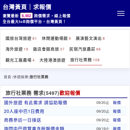
台灣黃頁｜求報價
瀏覽最新
6,462
詢價需求，線上報價
全台最大toB詢價平台，台灣黃頁！
國旅台灣旅遊
休閒運動場館
展演藝文演出
81
9
8
海外旅遊
飯店會館商旅
民宿汽旅農莊
19
37
66
旅行社票務
觀光工廠農場
大陸港澳旅遊
108
4
首頁
/休閒娛樂/
旅行社票務
旅行社票務 需求
(5497)
歡迎報價
國外旅遊 有此需求 請協助報價
09/20止
報價
20人座中巴1日費用
09/20止
報價
商務參訪一日接送
09/20止
報價
詢問中巴遊覽車含稅報價金額
09/19止
報價