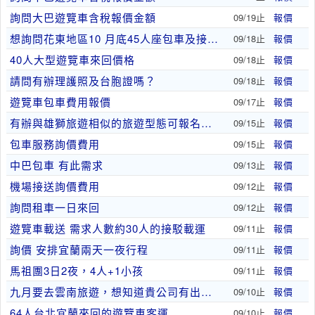
詢問大巴遊覽車含稅報價金額
09/19止
報價
想詢問花東地區10 月底45人座包車及接送趟價格
09/18止
報價
40人大型遊覽車來回價格
09/18止
報價
請問有辦理護照及台胞證嗎？
09/18止
報價
遊覽車包車費用報價
09/17止
報價
有辦與雄獅旅遊相似的旅遊型態可報名參與 朋友告知..
09/15止
報價
包車服務詢價費用
09/15止
報價
中巴包車 有此需求
09/13止
報價
機場接送詢價費用
09/12止
報價
詢問租車一日來回
09/12止
報價
遊覽車載送 需求人數約30人的接駁載運
09/11止
報價
詢價 安排宜蘭兩天一夜行程
09/11止
報價
馬祖團3日2夜，4人+1小孩
09/11止
報價
九月要去雲南旅遊，想知道貴公司有出團嗎？
09/10止
報價
64人台北宜蘭來回的遊覽車客運
09/10止
報價