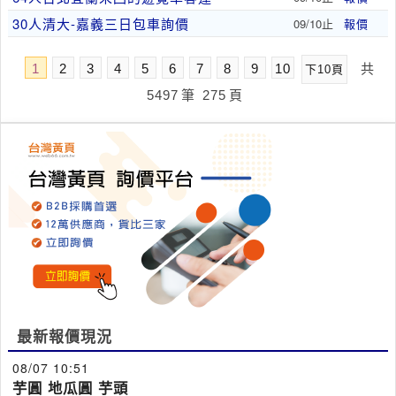
30人清大-嘉義三日包車詢價
09/10止
報價
1
2
3
4
5
6
7
8
9
10
共
下10頁
5497
筆
275
頁
最新報價現況
08/07 10:51
芋圓 地瓜圓 芋頭