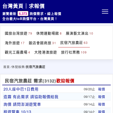
台灣黃頁｜求報價
瀏覽最新
6,373
詢價需求，線上報價
全台最大toB詢價平台，台灣黃頁！
國旅台灣旅遊
休閒運動場館
展演藝文演出
79
8
10
民宿汽旅農莊
海外旅遊
飯店會館商旅
63
17
31
觀光工廠農場
大陸港澳旅遊
旅行社票務
4
109
首頁
/休閒娛樂/
民宿汽旅農莊
民宿汽旅農莊 需求
(3132)
歡迎報價
20人座中巴1日費用
09/20止
報價
造霧 有此需求 請協助報價給我
09/17止
報價
詢價 請問澎湖遊覽車
09/14止
報價
租遊覽車 10/13
09/14止
報價