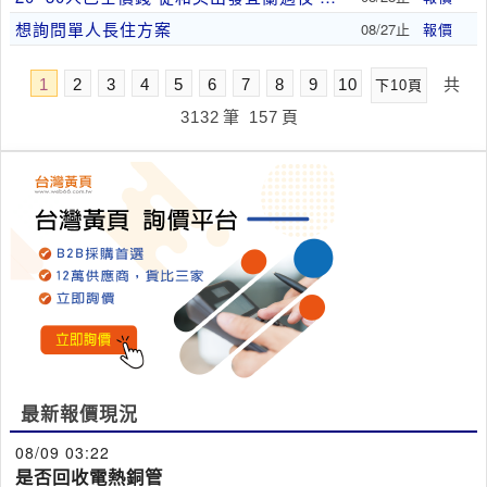
想詢問單人長住方案
08/27止
報價
1
2
3
4
5
6
7
8
9
10
共
下10頁
3132
筆
157
頁
最新報價現況
08/09 03:22
是否回收電熱銅管