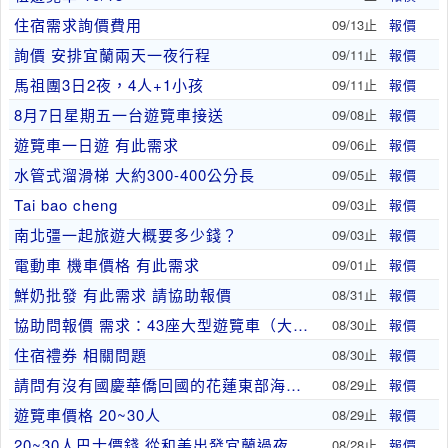
住宿需求詢價費用
09/13止
報價
詢價 安排宜蘭兩天一夜行程
09/11止
報價
馬祖團3日2夜，4人+1小孩
09/11止
報價
8月7日星期五一台遊覽車接送
09/08止
報價
遊覽車一日遊 有此需求
09/06止
報價
水管式溜滑梯 大約300-400公分長
09/05止
報價
Tai bao cheng
09/03止
報價
南北彊一起旅遊大概要多少錢？
09/03止
報價
電動車 機車價格 有此需求
09/01止
報價
鮮奶批發 有此需求 請協助報價
08/31止
報價
協助問報價 需求：43座大型遊覽車（大巴）*1
08/30止
報價
住宿禮券 相關問題
08/30止
報價
請問有沒有國慶華僑回國的花蓮東部海岸10月的行程
08/29止
報價
遊覽車價格 20~30人
08/29止
報價
20~30人巴士價錢 從和美出發宜蘭過夜 有此需..
08/28止
報價