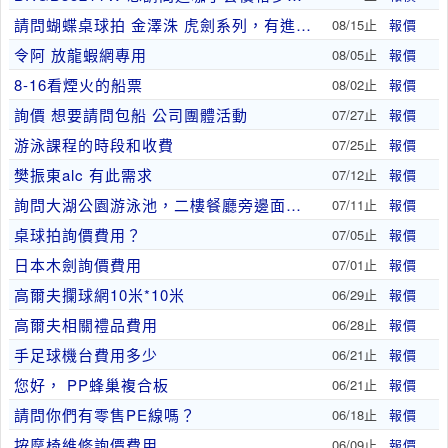
請問蝴蝶桌球拍 金澤洙 虎劍系列，有進口台灣嗎
08/15止
報價
令阿 放龍蝦網專用
08/05止
報價
8-16看煙火的船票
08/02止
報價
詢價 想要請問包船 公司團體活動
07/27止
報價
游泳課程的時段和收費
07/25止
報價
樊振東alc 有此需求
07/12止
報價
詢問大湖公園游泳池，二樓餐廳旁邊面對大湖公園的牆..
07/11止
報價
桌球拍詢價費用？
07/05止
報價
日本木劍詢價費用
07/01止
報價
高爾夫攔球網10米*10米
06/29止
報價
高爾夫相關禮品費用
06/28止
報價
手足球機台費用多少
06/21止
報價
您好， PP蜂巢複合板
06/21止
報價
請問你們有零售PE線嗎？
06/18止
報價
按摩椅維修詢價費用
06/09止
報價