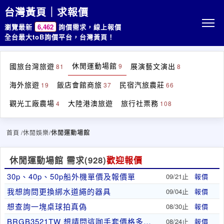
台灣黃頁｜求報價
瀏覽最新
6,462
詢價需求，線上報價
全台最大toB詢價平台，台灣黃頁！
休閒運動場館
國旅台灣旅遊
展演藝文演出
9
81
8
海外旅遊
飯店會館商旅
民宿汽旅農莊
19
37
66
觀光工廠農場
大陸港澳旅遊
旅行社票務
4
108
首頁
/休閒娛樂/
休閒運動場館
休閒運動場館 需求
(928)
歡迎報價
30p、40p、50p船外機單價及報價單
09/21止
報價
我想詢問更換綁水道繩的器具
09/04止
報價
想查詢一塊桌球拍真偽
08/30止
報價
BRGB3521TW 想請問這咖手套價格多少呢
08/24止
報價