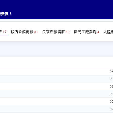
灣黃頁！
遊
飯店會館商旅
民宿汽旅農莊
觀光工廠農場
大陸
17
31
63
4
0
0
0
0
0
0