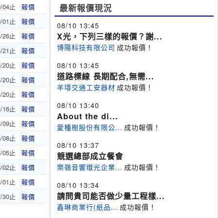
9/04止
報價
最新報價現況
9/01止
報價
08/10 13:45
X光，下列三樣的報價？謝...
8/26止
報價
博陽科技有限公司
成功報價！
8/21止
報價
8/20止
報價
08/10 13:45
道路標線 長期配合,無需...
8/20止
報價
羊墡交通工安器材
成功報價！
8/20止
報價
08/10 13:40
8/16止
報價
About the di...
8/09止
報價
愛種樹股份有限公...
成功報價！
8/08止
報價
08/10 13:37
8/05止
報價
競選總部成立餐會
樂嶺音響燈光企業...
成功報價！
8/02止
報價
8/01止
報價
08/10 13:34
請問貴司能否做少量工程樣...
7/30止
報價
鑫琳商業行(紙品...
成功報價！