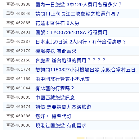
國內一日旅遊 3車120人費用各是多少？
單號-463938
請問11上旬長江三峽郵輪之旅還有嗎？
單號-463646
花蓮市區住宿 2人房
單號-462865
團號：TYO07261018A 行程費用
單號-462401
日本東北9日遊 2人同行，有什麼優惠嗎？
單號-462237
機場接送 有此需求
單號-462179
台胞證 辦台胞證的費用？？？？
單號-462150
想詢問1150827小港機場出發 京阪合掌村五日..
單號-461774
由中國旅行管家小杰承辧
單號-461169
有北疆的行程嗎？
單號-461044
中國西藏旅遊訊息
單號-460605
詢價 想要請問九寨溝旅遊
單號-460474
您好， 機票代訂
單號-460286
峴港包團旅遊 有此需求
單號-460036