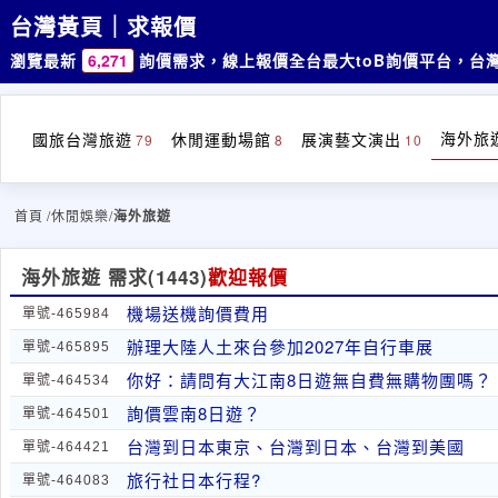
台灣黃頁｜求報價
瀏覽最新
6,271
詢價需求，線上報價
全台最大toB詢價平台，台
海外旅
國旅台灣旅遊
休閒運動場館
展演藝文演出
79
8
10
首頁
/休閒娛樂/
海外旅遊
海外旅遊 需求
(1443)
歡迎報價
機場送機詢價費用
單號-465984
辦理大陸人土來台參加2027年自行車展
單號-465895
你好：請問有大江南8日遊無自費無購物團嗎？
單號-464534
詢價雲南8日遊？
單號-464501
台灣到日本東京、台灣到日本、台灣到美國
單號-464421
旅行社日本行程?
單號-464083