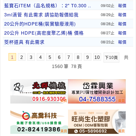
藍寶石ITEM（品名規格）：2" T0.300 ..
09/02止
報價
3ml滴管 有此需求 請協助報價給我
08/29止
報價
20公升的HDPE桶(裝實驗廢液用)
08/28止
報價
20公升 HDPE(高密度聚乙烯)桶 價格
08/27止
報價
筊杯道具 有此需求
08/23止
報價
1
2
3
4
5
6
7
8
9
10
共
下10頁
1560
筆
78
頁