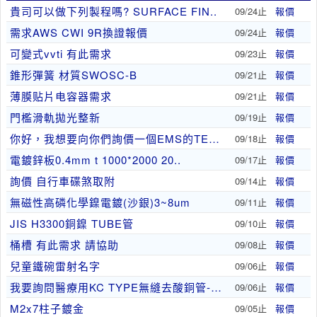
貴司可以做下列製程嗎? SURFACE FIN..
09/24止
報價
需求AWS CWI 9R換證報價
09/24止
報價
可變式vvti 有此需求
09/23止
報價
錐形彈簧 材質SWOSC-B
09/21止
報價
薄膜贴片电容器需求
09/21止
報價
門檻滑軌拋光整新
09/19止
報價
你好，我想要向你們詢價一個EMS的TEM的鍍碳銅..
09/18止
報價
電鍍鋅板0.4mm t 1000*2000 20..
09/17止
報價
詢價 自行車碟煞取附
09/14止
報價
無磁性高磷化學鎳電鍍(沙銀)3~8um
09/11止
報價
JIS H3300銅鎳 TUBE管
09/10止
報價
桶槽 有此需求 請協助
09/08止
報價
兒童鐵碗雷射名字
09/06止
報價
我要詢問醫療用KC TYPE無縫去酸銅管-軟銅管
09/06止
報價
M2x7柱子鍍金
09/05止
報價