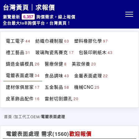
台灣黃頁｜求報價
瀏覽最新
6,357
詢價需求，線上報價
全台最大toB詢價平台，台灣黃頁！
電工電子
紡織巾襪制服
塑料橡膠化學
44
63
97
禮工藝品
玻璃陶瓷馬賽克
包裝印刷紙木
31
17
43
鑄造金礦模具
醫療保健
美妝保養
26
8
20
電鍍表面處理
食品調味
金屬表面處理
34
43
22
建材傢俱居家
五金製品
機械CNC
17
58
25
皮革飾品配件
雷射切割鑽孔
16
20
首頁
/加工代工OEM/
電鍍表面處理
電鍍表面處理 需求
(1560)
歡迎報價