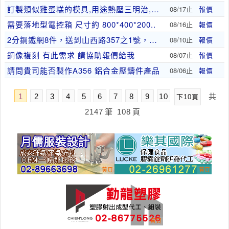
訂製類似雞蛋糕的模具,用途熱壓三明治,用長條軟式..
08/17止
報價
需要落地型電控箱 尺寸約 800*400*200..
08/16止
報價
2分鋼鐵網8件，送到山西路357之1號，價錢多少
08/10止
報價
銅像複刻 有此需求 請協助報價給我
08/07止
報價
請問貴司能否製作A356 鋁合金壓鑄件產品
08/06止
報價
1
2
3
4
5
6
7
8
9
10
共
下10頁
2147
筆
108
頁