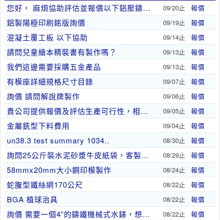
您好， 麻煩協助評估並報價以下鋁壓鑄零件。
09/20止
報價
鋁製陽極印刷銘版詢價
09/19止
報價
混凝土覆工板 以下協助
09/14止
報價
請問兒童繪本精裝書有製作嗎？
09/13止
報價
我們這邊需要採購五金產品
09/13止
報價
有模座詳細規格尺寸目錄
09/07止
報價
詢價 請問解說牌製作
09/06止
報價
貴公司提供報價及評估生產可行性，相關需求如下：
09/05止
報價
金屬銑型下料費用
09/04止
報價
un38.3 test summary 1034..
08/30止
報價
詢問25公斤裝水泥砂漿牛皮紙袋，客製化單色印刷，..
08/29止
報價
58mmx20mm大小鋼印模製作
08/24止
報價
蛇腹型鐵絲網170公尺
08/22止
報價
BGA 植球治具
08/22止
報價
詢價 需要一個4”的鑄鐵機械式水錶，想詢價，長度..
08/22止
報價