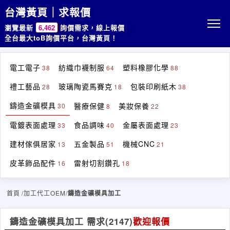
台灣黃頁｜求報價
瀏覽最新
6,462
詢價需求，線上報價
全台最大toB詢價平台，台灣黃頁！
電工電子
紡織巾襪制服
塑料橡膠化學
38
64
88
禮工藝品
玻璃陶瓷馬賽克
包裝印刷紙木
28
18
38
鑄造金礦模具
醫療保健
美妝保養
30
8
22
電鍍表面處理
食品調味
金屬表面處理
33
40
23
建材傢俱居家
五金製品
機械CNC
13
51
21
皮革飾品配件
雷射切割鑽孔
16
18
首頁
/加工代工OEM/
鑄造金礦模具加工
鑄造金礦模具加工 需求
(2147)
歡迎報價