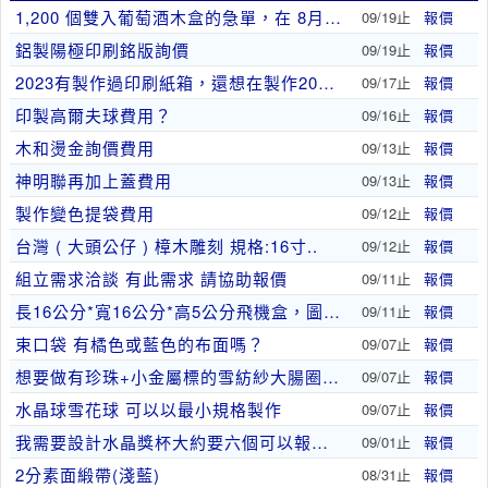
1,200 個雙入葡萄酒木盒的急單，在 8月底前..
09/19止
報價
鋁製陽極印刷銘版詢價
09/19止
報價
2023有製作過印刷紙箱，還想在製作200個
09/17止
報價
印製高爾夫球費用？
09/16止
報價
木和燙金詢價費用
09/13止
報價
神明聯再加上蓋費用
09/13止
報價
製作變色提袋費用
09/12止
報價
台灣 ( 大頭公仔 ) 樟木雕刻 規格:16寸..
09/12止
報價
組立需求洽談 有此需求 請協助報價
09/11止
報價
長16公分*寬16公分*高5公分飛機盒，圖我自己..
09/11止
報價
束口袋 有橘色或藍色的布面嗎？
09/07止
報價
想要做有珍珠+小金屬標的雪紡紗大腸圈髮飾
09/07止
報價
水晶球雪花球 可以以最小規格製作
09/07止
報價
我需要設計水晶獎杯大約要六個可以報價嗎？
09/01止
報價
2分素面緞帶(淺藍)
08/31止
報價