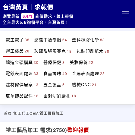
台灣黃頁｜求報價
瀏覽最新
6,471
詢價需求，線上報價
全台最大toB詢價平台，台灣黃頁！
電工電子
紡織巾襪制服
塑料橡膠化學
38
64
88
禮工藝品
玻璃陶瓷馬賽克
包裝印刷紙木
28
18
38
鑄造金礦模具
醫療保健
美妝保養
30
8
22
電鍍表面處理
食品調味
金屬表面處理
33
40
23
建材傢俱居家
五金製品
機械CNC
13
51
21
皮革飾品配件
雷射切割鑽孔
16
18
首頁
/加工代工OEM/
禮工藝品加工
禮工藝品加工 需求
(2750)
歡迎報價