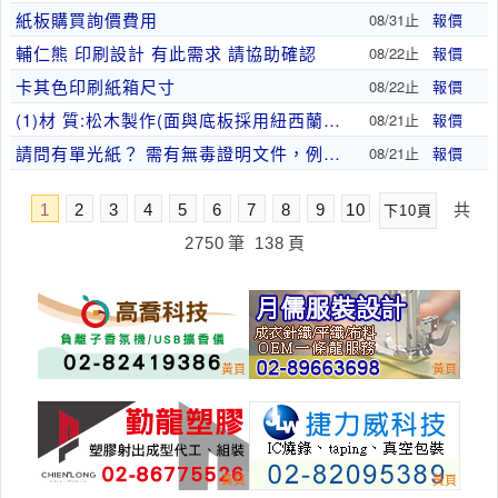
紙板購買詢價費用
08/31止
報價
輔仁熊 印刷設計 有此需求 請協助確認
08/22止
報價
卡其色印刷紙箱尺寸
08/22止
報價
(1)材 質:松木製作(面與底板採用紐西蘭密度板..
08/21止
報價
請問有單光紙？ 需有無毒證明文件，例如 RoHS..
08/21止
報價
1
2
3
4
5
6
7
8
9
10
共
下10頁
2750
筆
138
頁