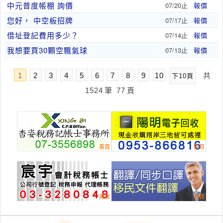
中元普度帳棚 詢價
07/20止
報價
您好， 中空板招牌
07/17止
報價
借址登記費用多少？
07/14止
報價
我想要買30顆空飄氣球
07/13止
報價
1
2
3
4
5
6
7
8
9
10
共
下10頁
1524
筆
77
頁