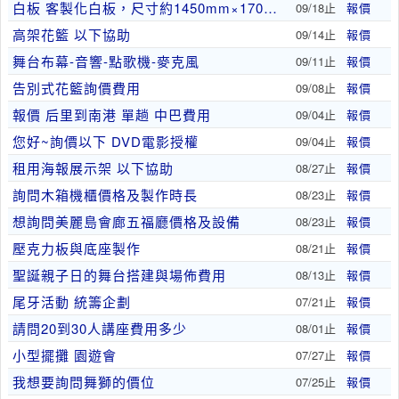
白板 客製化白板，尺寸約1450mm×1700m..
09/18止
報價
高架花籃 以下協助
09/14止
報價
舞台布幕-音響-點歌機-麥克風
09/11止
報價
告別式花籃詢價費用
09/08止
報價
報價 后里到南港 單趟 中巴費用
09/04止
報價
您好~詢價以下 DVD電影授權
09/04止
報價
租用海報展示架 以下協助
08/27止
報價
詢問木箱機櫃價格及製作時長
08/23止
報價
想詢問美麗島會廊五福廳價格及設備
08/23止
報價
壓克力板與底座製作
08/21止
報價
聖誕親子日的舞台搭建與場佈費用
08/13止
報價
尾牙活動 統籌企劃
07/21止
報價
請問20到30人講座費用多少
08/01止
報價
小型擺攤 園遊會
07/27止
報價
我想要詢問舞獅的價位
07/25止
報價