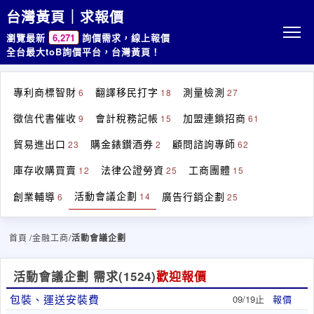
台灣黃頁｜求報價
瀏覽最新
6,271
詢價需求，線上報價
全台最大toB詢價平台，台灣黃頁！
專利商標智財
翻譯移民打字
測量檢測
6
18
27
徵信代書催收
會計稅務記帳
加盟連鎖招商
9
15
61
貿易進出口
購金錶鑚酒券
顧問諮詢專師
23
2
62
庫存收購買賣
法律公證勞資
工商團體
12
25
15
活動會議企劃
創業輔導
廣告行銷企劃
14
6
25
首頁
/金融工商/
活動會議企劃
活動會議企劃 需求
(1524)
歡迎報價
包裝、運送安裝費
09/19止
報價