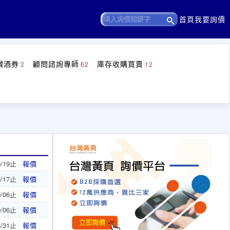
首頁
我要詢價
鑚酒券
顧問諮詢專師
庫存收購買賣
2
62
12
9/19止
報價
9/17止
報價
9/06止
報價
9/06止
報價
8/31止
報價