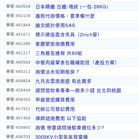
日本精蠟 白蠟-塊狀 (一包-28KG)
單號-463529
護照代辦價格，要準備什麼
單號-463139
論文統計使用SAS
單號-461944
標示牌版面含夾具（2inch管）
單號-461671
客廳壁掛詢價費用
單號-461285
三角錐及連桿 共80組
單號-461217
中餐丙級葷食在職補助班（產投方案）
單號-460504
詢價淡水短期租房？
單號-460211
九月去雲南旅遊 有此需求
單號-459824
請問發財車專車一趟多少錢 台北到桃園
單號-459444
甲級營造購買費用
單號-458353
代辦公司登記費用
單號-457822
律師諮詢費用 以下協助
單號-457450
詢價 想要請問接駁車價位多少?
單號-456893
3000KV小型氫氣發電機
單號-456703