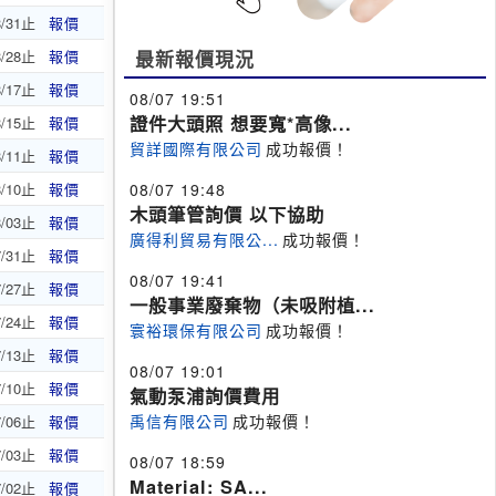
8/31止
報價
8/28止
報價
最新報價現況
8/17止
報價
08/07 19:51
證件大頭照 想要寬*高像...
8/15止
報價
貿詳國際有限公司
成功報價！
8/11止
報價
8/10止
報價
08/07 19:48
木頭筆管詢價 以下協助
8/03止
報價
廣得利貿易有限公...
成功報價！
7/31止
報價
08/07 19:41
7/27止
報價
一般事業廢棄物（未吸附植...
7/24止
報價
寰裕環保有限公司
成功報價！
7/13止
報價
08/07 19:01
7/10止
報價
氣動泵浦詢價費用
禹信有限公司
成功報價！
7/06止
報價
7/03止
報價
08/07 18:59
Material: SA...
7/02止
報價