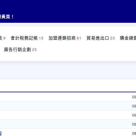
灣黃頁！
收
會計稅務記帳
加盟連鎖招商
貿易進出口
購金錶
9
15
61
23
廣告行銷企劃
25
0
0
0
0
程
0