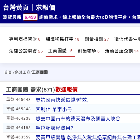
台灣黃頁｜求報價
瀏覽最新
6,453
詢價需求，線上報價
全台最大toB詢價平台，台
專利商標智財
翻譯移民打字
測量檢測
徵信代書催
6
18
27
工商團體
法律公證勞資
創業輔導
活動會議企劃
15
25
6
14
首頁
/金融工商/
工商團體
工商團體 需求
(571)
歡迎報價
想詢國內快遞價錢/時效,
單號-465643
客制化 單字小冊
單號-465348
想去中國南寧的德天瀑布及通靈大峽谷
單號-464238
手拉胚課程費用?
單號-464198
要買甲級營造 乾淨無欠稅無退票紀錄無在建工
單號-463559