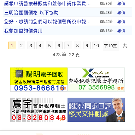
請報申請醫療器販售和維修申請作業費、遷租營登作業..
05/30止
報價
三明治麵糰價格 以下協助
05/28止
報價
您好，想請問您們可以報價營所稅申報嗎？我這邊可以..
05/22止
報價
我想加盟詢價費用
05/13止
報價
1
2
3
4
5
6
7
8
9
10
共
下10頁
423
筆
22
頁