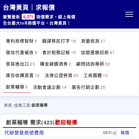
台灣黃頁｜求報價
瀏覽最新
6,271
詢價需求，線上報價
全台最大toB詢價平台，台灣黃頁！
專利商標智財
翻譯移民打字
測量檢測
6
18
27
徵信代書催收
會計稅務記帳
加盟連鎖招商
9
15
61
貿易進出口
購金錶鑚酒券
顧問諮詢專師
23
2
62
庫存收購買賣
法律公證勞資
工商團體
12
25
15
創業輔導
活動會議企劃
廣告行銷企劃
6
14
25
首頁
/金融工商/
創業輔導
創業輔導 需求
(423)
歡迎報價
代辦營登商號費用
09/21止
報價