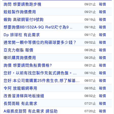
詢問 想要請教跑步機
09/21止
報價
娃娃製作詢價費用
09/21止
報價
蝦鉤 高碳鋼管付9號鉤
09/19止
報價
想要詢價8B1532A-9Q Ref2尺寸為9 ..
09/18止
報價
Dp 排球柱 有此需求
09/17止
報價
通常開一顆中等價位的飛碟球要多少錢？
09/02止
報價
亞克力樹脂 報價
08/26止
報價
喇叭購買詢價費用
08/25止
報價
詢價 想要請問魚船賣價格?
08/21止
報價
您好，以前有找您製作充氣式調色盤。這一次我們要製..
08/10止
報價
您好:本公司需購置25件救生衣,想了解基本款的單..
08/07止
報價
令阿 放龍蝦網專用
08/05止
報價
改善溜滑梯與地板接縫
08/02止
報價
長筒雨鞋 有此需求
07/21止
報價
A級脆皮甜筒 有此需求 請協助
07/20止
報價