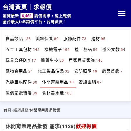
台灣黃頁｜求報價
瀏覽最新
6,462
詢價需求，線上報價
全台最大toB詢價平台，台灣黃頁！
食品飲品
美容保養
服飾配件
建材
136
80
73
95
五金工具包材
機械電子
禮工藝品
辦公文教
242
165
56
64
玩具公仔DIY
醫藥生技
居家百貨家飾
17
50
146
寵物食用品
化工製品油品
安防照明
飾品首飾
24
32
19
7
休閒育樂用品
汽機車船配件
資訊電腦
10
60
67
傢俱家電衛浴
食材農水產
89
103
首頁
/經銷批發/
休閒育樂用品批發
休閒育樂用品批發 需求
(1129)
歡迎報價