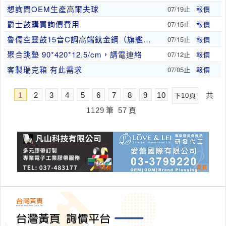
想詢問OEM生產高爾夫球
07/19止
報價
爵士鼓購買詢價費用
07/15止
報價
魯儒空靈鼓15音C調高端鈦金鋼（旗艦款）
07/15止
報價
聚合跳墊 90*420*12.5/cm，請電連絡
07/12止
報價
客製瑞克箱 有此需求
07/05止
報價
1
2
3
4
5
6
7
8
9
10
共
下10頁
1129
筆
57
頁