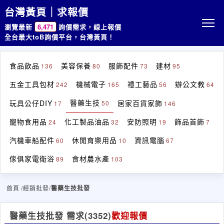
台灣黃頁｜求報價
瀏覽最新
6,471
詢價需求，線上報價
全台最大toB詢價平台，台灣黃頁！
食品飲品
美容保養
服飾配件
建材
136
80
73
95
五金工具包材
機械電子
禮工藝品
辦公文教
242
165
56
64
醫藥生技
玩具公仔DIY
居家百貨家飾
50
17
146
寵物食用品
化工製品油品
安防照明
飾品首飾
24
32
19
7
汽機車船配件
休閒育樂用品
資訊電腦
60
10
67
傢俱家電衛浴
食材農水產
89
103
首頁
/經銷批發/
醫藥生技批發
醫藥生技批發 需求
(3352)
歡迎報價