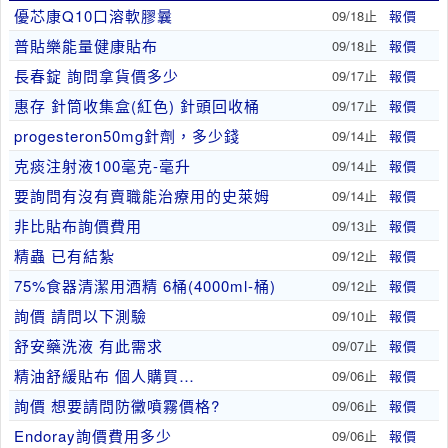
優芯康Q10口溶軟膠曩
09/18止
報價
普貼樂能量健康貼布
09/18止
報價
長春錠 詢問拿貨價多少
09/17止
報價
惠存 針筒收集盒(紅色) 針頭回收桶
09/17止
報價
progesteron50mg針劑，多少錢
09/14止
報價
克痰注射液100毫克-毫升
09/14止
報價
要詢問有沒有賣職能治療用的史萊姆
09/14止
報價
非比貼布詢價費用
09/13止
報價
精蟲 已有結紮
09/12止
報價
75%食器清潔用酒精 6桶(4000ml-桶)
09/12止
報價
詢價 請問以下測驗
09/10止
報價
舒安藥洗液 有此需求
09/07止
報價
精油舒緩貼布 個人購買…
09/06止
報價
詢價 想要請問防黴噴霧價格?
09/06止
報價
Endoray詢價費用多少
09/06止
報價