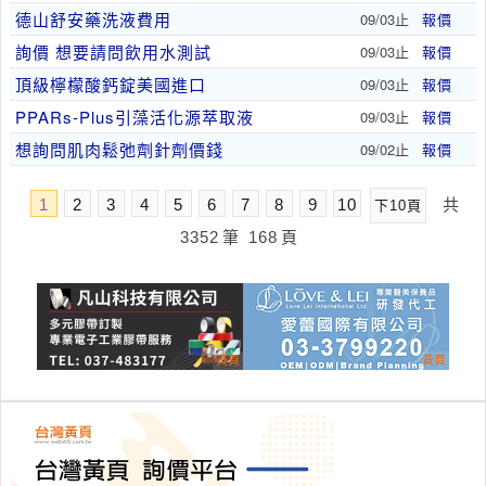
德山舒安藥洗液費用
09/03止
報價
詢價 想要請問飲用水測試
09/03止
報價
頂級檸檬酸鈣錠美國進口
09/03止
報價
PPARs-Plus引藻活化源萃取液
09/03止
報價
想詢問肌肉鬆弛劑針劑價錢
09/02止
報價
1
2
3
4
5
6
7
8
9
10
共
下10頁
3352
筆
168
頁