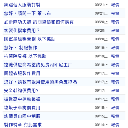
舞蹈個人服裝訂製
09/21止
報價
您好，請問一下 萊卡布
09/21止
報價
武術隊功夫褲 詢問單價和如何購買
09/20止
報價
客製化摺傘費用？
09/20止
報價
國軍墨綠鴨舌帽 以下協助
09/20止
報價
您好， 制服製作
09/19止
報價
抗菌除臭襪 以下協助
09/19止
報價
拉链供应商希望约见贵司印尼工厂
09/18止
報價
團體衣服製作費用
09/17止
報價
您好，請教有飯用使用的黑色皮拖嗎
09/17止
報價
安全鞋詢價費用?
09/17止
報價
振聲高中運動長褲
09/17止
報價
垃圾子車詢價費用
09/15止
報價
詢價員山國中制服
09/15止
報價
製作臂章 有此需求
09/14止
報價