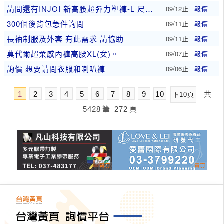
請問還有INJOI 新高腰超彈力塑褲-L 尺寸，..
09/12止
報價
300個後背包急件詢問
09/11止
報價
長袖制服及外套 有此需求 請協助
09/11止
報價
莫代爾超柔感內褲高腰XL(女)。
09/07止
報價
詢價 想要請問衣服和喇叭褲
09/06止
報價
1
2
3
4
5
6
7
8
9
10
共
下10頁
5428
筆
272
頁