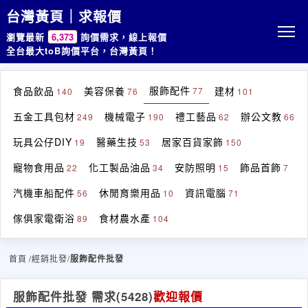
台灣黃頁｜求報價
瀏覽最新
6,373
詢價需求，線上報價
全台最大toB詢價平台，台灣黃頁！
服飾配件
食品飲品
美容保養
建材
77
140
76
101
五金工具包材
機械電子
禮工藝品
辦公文教
249
190
62
66
玩具公仔DIY
醫藥生技
居家百貨家飾
19
53
150
寵物食用品
化工製品油品
安防照明
飾品首飾
22
34
15
7
汽機車船配件
休閒育樂用品
資訊電腦
56
10
71
傢俱家電衛浴
食材農水產
89
104
首頁
/經銷批發/
服飾配件批發
服飾配件批發 需求
(5428)
歡迎報價