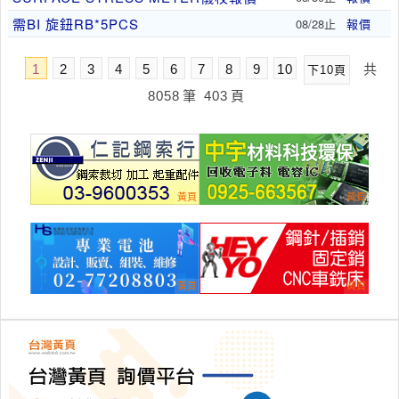
需BI 旋鈕RB*5PCS
08/28止
報價
1
2
3
4
5
6
7
8
9
10
共
下10頁
8058
筆
403
頁