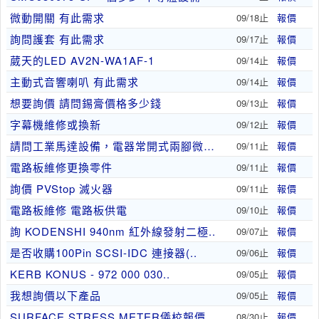
微動開關 有此需求
09/18止
報價
詢問護套 有此需求
09/17止
報價
葳天的LED AV2N-WA1AF-1
09/14止
報價
主動式音響喇叭 有此需求
09/14止
報價
想要詢價 請問錫膏價格多少錢
09/13止
報價
字幕機維修或換新
09/12止
報價
請問工業馬達設備，電器常開式兩腳微動開關，FTM..
09/11止
報價
電路板維修更換零件
09/11止
報價
詢價 PVStop 滅火器
09/11止
報價
電路板維修 電路板供電
09/10止
報價
詢 KODENSHI 940nm 紅外線發射二極..
09/07止
報價
是否收購100Pin SCSI-IDC 連接器(..
09/06止
報價
KERB KONUS - 972 000 030..
09/05止
報價
我想詢價以下產品
09/05止
報價
SURFACE STRESS METER儀校報價
08/30止
報價