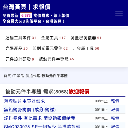
台灣黃頁｜求報價
瀏覽最新
6,373
詢價需求，線上報價
全台最大toB詢價平台，台灣黃頁！
運輸工具零件
金屬工具
測量檢測儀器
31
117
91
光學產品
印刷光電元零件
非金屬工具
20
62
56
被動元件半導體
元件設計研發
45
9
首頁
/工業品-製造代理/
被動元件半導體
被動元件半導體 需求
(8058)
歡迎報價
薄膜贴片电容器需求
09/21止
報價
無鉛錫膏詢價 (成分:錫銻)
09/19止
報價
調料零件 有此需求 請協助報價給我
09/19止
報價
SMC930075-SP一個多少 半導體設備
09/19止
報價