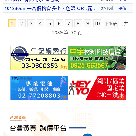
40*260cm一片價格會多少，色溫.CRI.瓦..
07/19止
報價
1
2
3
4
5
6
7
8
9
10
共
下10頁
1389
筆
70
頁