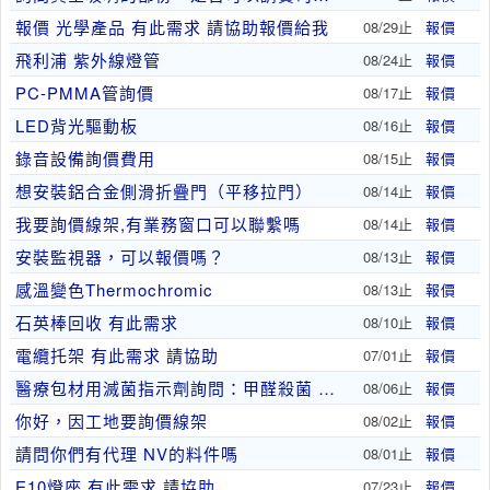
報價 光學產品 有此需求 請協助報價給我
08/29止
報價
飛利浦 紫外線燈管
08/24止
報價
PC-PMMA管詢價
08/17止
報價
LED背光驅動板
08/16止
報價
錄音設備詢價費用
08/15止
報價
想安裝鋁合金側滑折疊門（平移拉門）
08/14止
報價
我要詢價線架,有業務窗口可以聯繫嗎
08/14止
報價
安裝監視器，可以報價嗎？
08/13止
報價
感溫變色Thermochromic
08/13止
報價
石英棒回收 有此需求
08/10止
報價
電纜托架 有此需求 請協助
07/01止
報價
醫療包材用滅菌指示劑詢問：甲醛殺菌 Formal..
08/06止
報價
你好，因工地要詢價線架
08/02止
報價
請問你們有代理 NV的料件嗎
08/01止
報價
E10燈座 有此需求 請協助
07/23止
報價