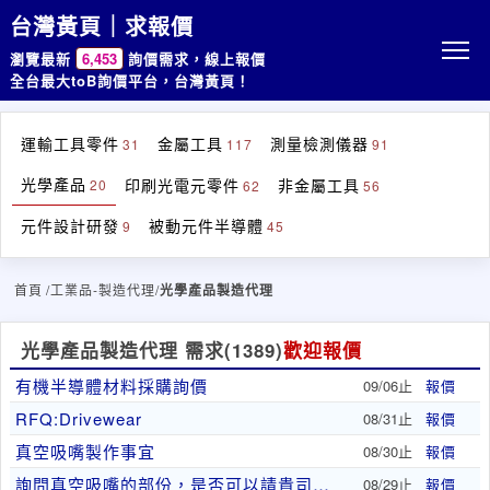
台灣黃頁｜求報價
瀏覽最新
6,453
詢價需求，線上報價
全台最大toB詢價平台，台灣黃頁！
運輸工具零件
金屬工具
測量檢測儀器
31
117
91
光學產品
印刷光電元零件
非金屬工具
20
62
56
元件設計研發
被動元件半導體
9
45
首頁
/工業品-製造代理/
光學產品製造代理
光學產品製造代理 需求
(1389)
歡迎報價
有機半導體材料採購詢價
09/06止
報價
RFQ:Drivewear
08/31止
報價
真空吸嘴製作事宜
08/30止
報價
詢問真空吸嘴的部份，是否可以請貴司協助提供聯絡方..
08/29止
報價