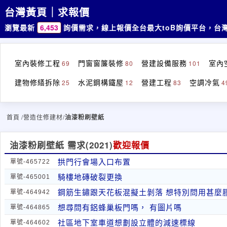
台灣黃頁｜求報價
瀏覽最新
6,453
詢價需求，線上報價
全台最大toB詢價平台，台
室內裝修工程
門窗窗簾裝修
營建設備服務
室內
69
80
101
建物修繕拆除
水泥鋼構鐵屋
營建工程
空調冷氣
25
12
83
4
首頁
/營造住修建材/
油漆粉刷壁紙
油漆粉刷壁紙 需求
(2021)
歡迎報價
拱門行會場入口布置
單號-465722
騎樓地磚破裂更換
單號-465001
鋼筋生鏽跟天花板混擬土剝落 想特別問用甚麼膠
單號-464942
想尋問有鋁蜂巢板門嗎， 有圖片嗎
單號-464865
社區地下室車道想劃設立體的減速標線
單號-464602