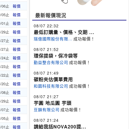
9/06止
報價
9/05止
報價
最新報價現況
9/01止
報價
08/07 22:32
最低訂購量、價格、交期 ...
8/29止
報價
瑞億國際股份有限...
成功報價！
8/27止
報價
8/27止
報價
08/07 21:52
環保提袋，保冷袋等
8/24止
報價
勤益整合有限公司
成功報價！
8/23止
報價
08/07 21:49
8/22止
報價
碳粉夾估價單費用
8/20止
報價
和園科技有限公司
成功報價！
8/08止
報價
08/07 21:27
6/29止
報價
芋圓 地瓜圓 芋頭
豆韻有限公司
成功報價！
8/07止
報價
8/05止
報價
08/07 21:24
請給我括NOVA200提...
8/01止
報價