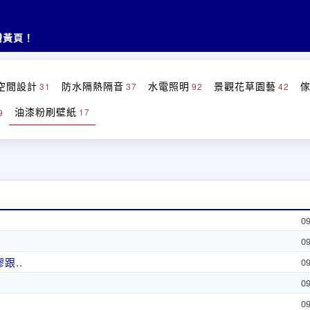
灣黃頁！
空間設計
防水隔熱隔音
水電照明
景觀花草園藝
31
37
92
42
油漆粉刷壁紙
17
9
0
0
跟..
0
0
0