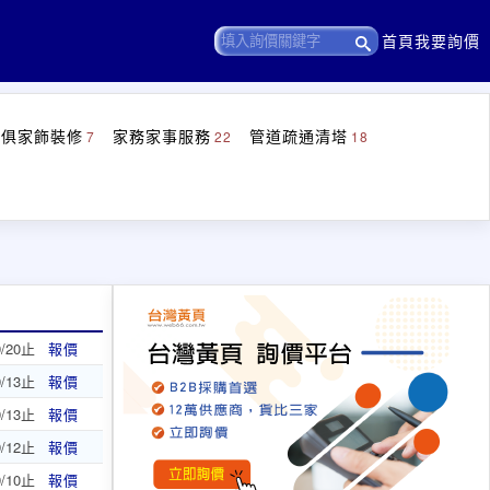
首頁
我要詢價
傢俱家飾裝修
家務家事服務
管道疏通清塔
7
22
18
9/20止
報價
9/13止
報價
9/13止
報價
9/12止
報價
9/10止
報價