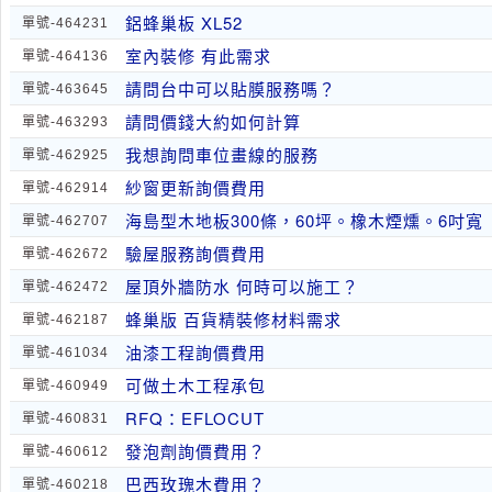
鋁蜂巢板 XL52
單號-464231
室內裝修 有此需求
單號-464136
請問台中可以貼膜服務嗎？
單號-463645
請問價錢大約如何計算
單號-463293
我想詢問車位畫線的服務
單號-462925
紗窗更新詢價費用
單號-462914
海島型木地板300條，60坪。橡木煙燻。6吋寬
單號-462707
驗屋服務詢價費用
單號-462672
屋頂外牆防水 何時可以施工？
單號-462472
蜂巢版 百貨精裝修材料需求
單號-462187
油漆工程詢價費用
單號-461034
可做土木工程承包
單號-460949
RFQ：EFLOCUT
單號-460831
發泡劑詢價費用？
單號-460612
巴西玫瑰木費用？
單號-460218