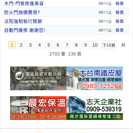
木門-門框修復美容
09/11止
報價
防火門詢價費用?
09/11止
報價
法院強制執行開鎖
09/11止
報價
自動門維修 謝謝您!
09/11止
報價
1
2
3
4
5
6
7
8
9
10
共
下10頁
2703
筆
136
頁