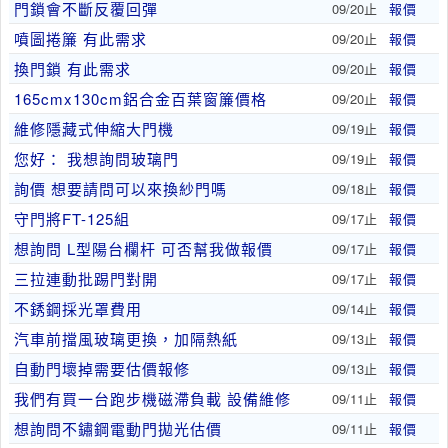
門鎖會不斷反覆回彈
09/20止
報價
噴圖捲簾 有此需求
09/20止
報價
換門鎖 有此需求
09/20止
報價
165cmx130cm鋁合金百葉窗簾價格
09/20止
報價
維修隱藏式伸縮大門機
09/19止
報價
您好： 我想詢問玻璃門
09/19止
報價
詢價 想要請問可以來換紗門嗎
09/18止
報價
守門將FT-125組
09/17止
報價
想詢問 L型陽台欄杆 可否幫我做報價
09/17止
報價
三拉連動批踢門對開
09/17止
報價
不銹鋼採光罩費用
09/14止
報價
汽車前擋風玻璃更換，加隔熱紙
09/13止
報價
自動門壞掉需要估價報修
09/13止
報價
我們有買一台跑步機磁滯負載 設備維修
09/11止
報價
想詢問不鏽鋼電動門拋光估價
09/11止
報價