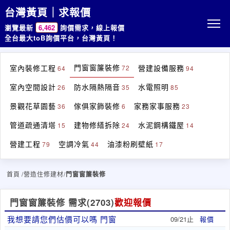
台灣黃頁｜求報價
瀏覽最新
6,462
詢價需求，線上報價
全台最大toB詢價平台，台灣黃頁！
門窗窗簾裝修
室內裝修工程
營建設備服務
72
64
94
室內空間設計
防水隔熱隔音
水電照明
26
35
85
景觀花草園藝
傢俱家飾裝修
家務家事服務
36
6
23
管道疏通清塔
建物修繕拆除
水泥鋼構鐵屋
15
24
14
營建工程
空調冷氣
油漆粉刷壁紙
79
44
17
首頁
/營造住修建材/
門窗窗簾裝修
門窗窗簾裝修 需求
(2703)
歡迎報價
我想要請您們估價可以嗎 門窗
09/21止
報價