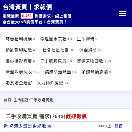
台灣黃頁｜求報價
瀏覽最新
6,453
詢價需求，線上報價
全台最大toB詢價平台，台灣黃頁！
慈善福利機構
命理風水宗教
生命禮儀
3
13
9
鎖匙刻印貼紙
社會社區社團
保全消防
42
30
51
二手收購買賣
婚紗攝影喜慶
資源棄物回收
98
6
163
清潔消毒洗衣
病媒防治除蟲
多媒體攝錄製
107
24
9
婚友婚企婚密
人力仲介經紀
14
首頁
/生活服務/
二手收購買賣
二手收購買賣 需求
(7642)
歡迎報價
陶瓷碗少量是否能收購
09/21止
報價