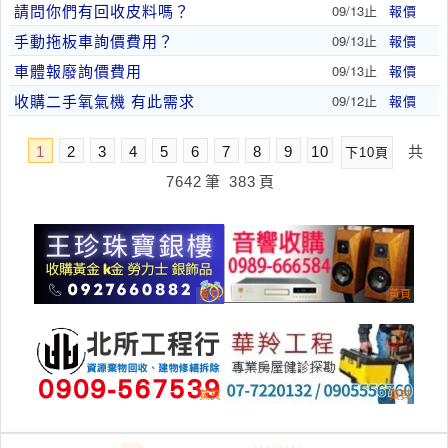
請問你們有回收皮料嗎？
09/13止
報價
手動拖板車詢價費用？
09/13止
報價
車體報廢詢價費用
09/13止
報價
收購二手氧氣機 有此需求
09/12止
報價
1
2
3
4
5
6
7
8
9
10
共
下10頁
7642
筆
383
頁