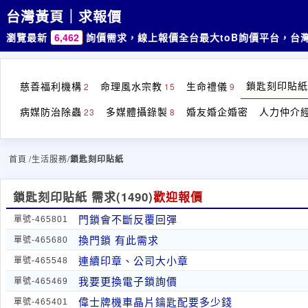
台灣黃頁｜求報價
瀏覽最新
6,462
詢價需求，線上報價
全台最大toB詢價平台，台
鎖匙刻印貼紙
慈善福利機構
命理風水宗教
生命禮儀
2
15
9
病媒防治除蟲
多媒體攝錄製
婚友婚企婚密
人力仲介
23
8
首頁
/生活服務/
鎖匙刻印貼紙
鎖匙刻印貼紙 需求
(1490)
歡迎報價
門鎖會不斷反覆回彈
單號-465801
換門鎖 有此需求
單號-465680
連續印章、公司大小章
單號-465548
我要更換電子鎖詢價
單號-465469
偉士牌機車晶片鑰匙配要多少錢
單號-465401