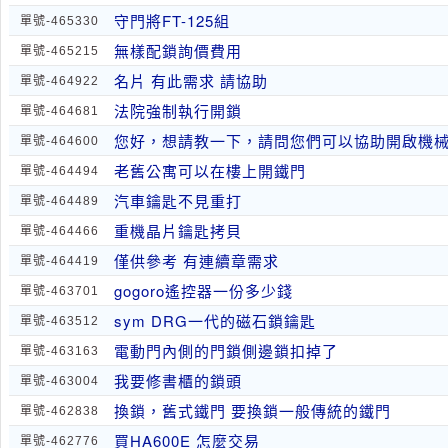
守門將FT-125組
單號-465330
無樣配鎖詢價費用
單號-465215
名片 有此需求 請協助
單號-464922
法院強制執行開鎖
單號-464681
您好，想請教一下，請問您們可以協助開啟機械式
單號-464600
老舊公寓可以在樓上開鐵門
單號-464494
汽車鑰匙不見重打
單號-464489
重機晶片鑰匙拷貝
單號-464466
僅供參考 有連續章需求
單號-464419
gogoro遙控器一份多少錢
單號-463701
sym DRG一代的磁石鎖鑰匙
單號-463512
電動門內側的門鎖側邊鎖扣掉了
單號-463163
我要修書櫃的鎖頭
單號-463004
換鎖，舊式鐵門 要換鎖一般傳統的鐵門
單號-462838
買HA600E 怎麼交易
單號-462776