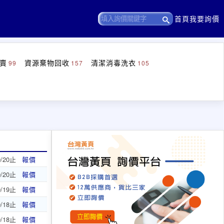
首頁
我要詢價
賣
資源棄物回收
清潔消毒洗衣
99
157
105
9/20止
報價
9/20止
報價
9/19止
報價
9/18止
報價
9/18止
報價