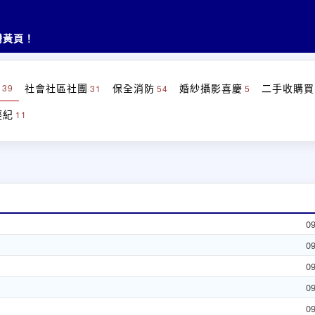
灣黃頁！
社會社區社團
保全消防
婚紗攝影喜慶
二手收購買
39
31
54
5
經紀
11
0
0
0
0
0