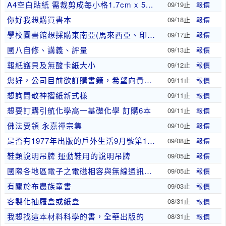
A4空白貼紙 需裁剪成每小格1.7cm x 5...
09/19止
報價
你好我想購買書本
09/18止
報價
學校圖書館想採購東南亞(馬來西亞、印尼)圖書
09/17止
報價
國八自修、講義、評量
09/13止
報價
報紙護貝及無酸卡紙大小
09/12止
報價
您好，公司目前欲訂購書籍，希望向貴公司詢價：
09/11止
報價
想詢問敬神摺紙新式樣
09/11止
報價
想要訂購引航化學高一基礎化學 訂購6本
09/11止
報價
佛法要領 永嘉禪宗集
09/10止
報價
是否有1977年出版的戶外生活9月號第14期雜誌..
09/08止
報價
鞋類說明吊牌 運動鞋用的說明吊牌
09/05止
報價
國際各地區電子之電磁相容與無線通訊規範
09/05止
報價
有關於布農族童書
09/03止
報價
客製化抽屜盒或紙盒
08/31止
報價
我想找這本材料科學的書，全華出版的
08/31止
報價