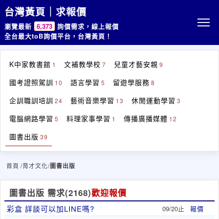
台灣黃頁｜求報價
瀏覽最新
6,373
詢價需求，線上報價
全台最大toB詢價平台，台灣黃頁！
K中家教書館
文補教學校
兒童才藝安親
1
7
9
國考證照駕訓
語言學習
留遊學服務
10
5
8
企訓職訓培訓
藝術音樂學習
休閒運動學習
24
13
3
電腦網路學習
料理家事學習
傳播廣播媒體
5
1
12
圖書出版
39
首頁
/育才文化/
圖書出版
圖書出版 需求
(2168)
歡迎報價
彩盒 詳談可以加LINE嗎?
09/20止
報價