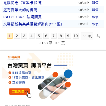
電腦閱卷（答案卡掃描）
08/28止
報價
還有百年大師的書嗎
08/27止
報價
ISO 30134-9 法規購買
08/27止
報價
文馨最新英英英漢雙解辭典(25K聖)
08/26止
報價
1
2
3
4
5
6
7
8
9
10
共
下10頁
2168
筆
109
頁