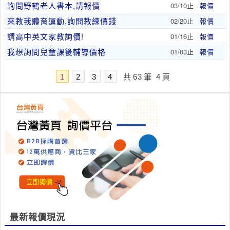
詢問野鶴老人書本,請報價
03/10止
報價
來教我體育運動,詢問教練價錢
02/20止
報價
請高中英文家教詢價!
01/16止
報價
我想詢問兒童課後輔導價格
01/03止
報價
1
2
3
4
共
63
筆
4
頁
最新報價現況