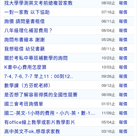
找大學學測英文考前總複習家教
08/02止
報價
一對一家教 以下協助
07/16止
報價
詢價 請問童書租借
06/11止
報價
八年級理化補習費用？
06/04止
報價
詢問布書繪本 謝謝
05/26止
報價
我想租借 幼兒書籍
05/11止
報價
關於考私中專班補數學的詢問
10/23止
報價
K書中心費用怎麼算
10/03止
報價
7-4, 7-6, 7-7 早上11：00到12..
09/26止
報價
數學課（方芬妮老師）
09/12止
報價
是否想了解容易得獎的全國性競賽
06/09止
報價
國三會考班詢價單
01/01止
報價
國二-英文-1小時的費用，小六-英，數-1小時的..
11/09止
報價
有office線上教學或影片教學影片
05/04止
報價
高中英文不ok,想尋求家教
03/16止
報價