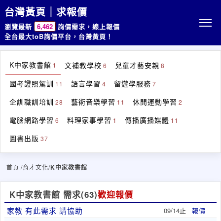
台灣黃頁｜求報價
瀏覽最新
6,462
詢價需求，線上報價
全台最大toB詢價平台，台灣黃頁！
K中家教書館
文補教學校
兒童才藝安親
1
6
8
國考證照駕訓
語言學習
留遊學服務
11
4
7
企訓職訓培訓
藝術音樂學習
休閒運動學習
28
11
2
電腦網路學習
料理家事學習
傳播廣播媒體
6
1
11
圖書出版
37
首頁
/育才文化/
K中家教書館
K中家教書館 需求
(63)
歡迎報價
家教 有此需求 請協助
09/14止
報價