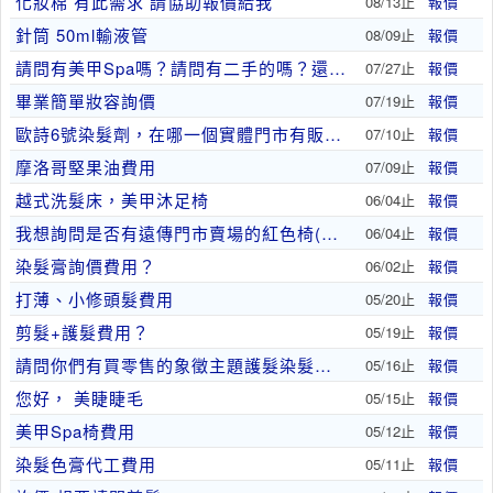
化妝棉 有此需求 請協助報價給我
08/13止
報價
針筒 50ml輸液管
08/09止
報價
請問有美甲Spa嗎？請問有二手的嗎？還是都只有全..
07/27止
報價
畢業簡單妝容詢價
07/19止
報價
歐詩6號染髮劑，在哪一個實體門市有販售。
07/10止
報價
摩洛哥堅果油費用
07/09止
報價
越式洗髮床，美甲沐足椅
06/04止
報價
我想詢問是否有遠傳門市賣場的紅色椅(客人坐)，有..
06/04止
報價
染髮膏詢價費用？
06/02止
報價
打薄、小修頭髮費用
05/20止
報價
剪髮+護髮費用？
05/19止
報價
請問你們有買零售的象徵主題護髮染髮霜嗎？
05/16止
報價
您好， 美睫睫毛
05/15止
報價
美甲Spa椅費用
05/12止
報價
染髮色膏代工費用
05/11止
報價