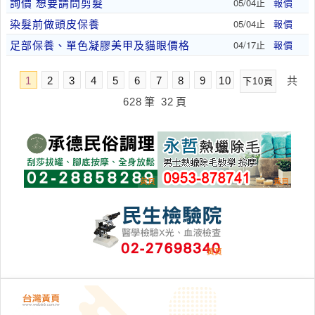
詢價 想要請問剪髮
05/04止
報價
染髮前做頭皮保養
05/04止
報價
足部保養、單色凝膠美甲及貓眼價格
04/17止
報價
1
2
3
4
5
6
7
8
9
10
共
下10頁
628
筆
32
頁