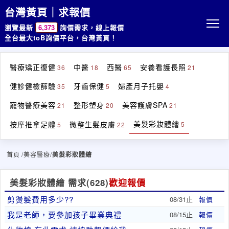
台灣黃頁｜求報價
瀏覽最新
6,373
詢價需求，線上報價
全台最大toB詢價平台，台灣黃頁！
醫療矯正復健
中醫
西醫
安養看護長照
36
18
65
21
健診健檢篩驗
牙齒保健
婦產月子托嬰
35
5
4
寵物醫療美容
整形塑身
美容護膚SPA
21
20
21
美髮彩妝體繪
按摩推拿足體
微整生髮皮膚
5
5
22
首頁
/美容醫療/
美髮彩妝體繪
美髮彩妝體繪 需求
(628)
歡迎報價
剪燙髮費用多少??
08/31止
報價
我是老師，要參加孩子畢業典禮
08/15止
報價