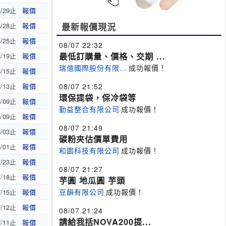
8/29止
報價
8/28止
報價
最新報價現況
8/25止
報價
08/07 22:32
最低訂購量、價格、交期 ...
8/19止
報價
瑞億國際股份有限...
成功報價！
8/15止
報價
8/13止
報價
08/07 21:52
環保提袋，保冷袋等
8/09止
報價
勤益整合有限公司
成功報價！
8/09止
報價
08/07 21:49
8/03止
報價
碳粉夾估價單費用
8/01止
報價
和園科技有限公司
成功報價！
7/23止
報價
08/07 21:27
7/18止
報價
芋圓 地瓜圓 芋頭
豆韻有限公司
成功報價！
7/15止
報價
7/12止
報價
08/07 21:24
請給我括NOVA200提...
7/11止
報價