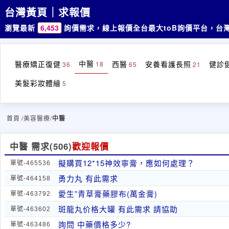
台灣黃頁｜求報價
瀏覽最新
6,453
詢價需求，線上報價
全台最大toB詢價平台，台
中醫
醫療矯正復健
西醫
安養看護長照
健診
18
36
65
21
美髮彩妝體繪
5
首頁
/美容醫療/
中醫
中醫 需求
(506)
歡迎報價
擬購買12*15神效寧膏，應如何處理？
單號-465536
勇力丸 有此需求
單號-464158
愛生”青草膏藥膠布(萬金膏)
單號-463792
斑龍丸价格大罐 有此需求 請協助
單號-463602
詢問 中藥價格多少?
單號-463486