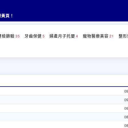
灣黃頁！
健檢篩驗
牙齒保健
婦產月子托嬰
寵物醫療美容
整形
35
5
4
21
0
0
0
0
0