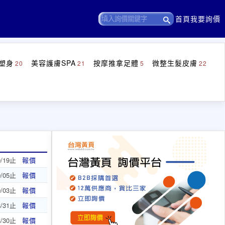
首頁
我要詢價
塑身
美容護膚SPA
按摩推拿足體
微整生髮皮膚
20
21
5
22
9/19止
報價
9/05止
報價
9/03止
報價
8/31止
報價
8/30止
報價