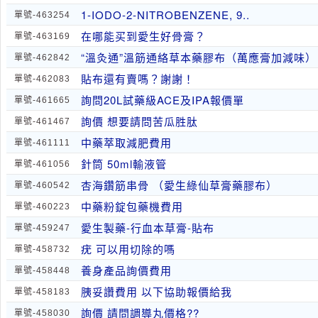
1-IODO-2-NITROBENZENE, 9..
單號-463254
在哪能买到愛生好骨膏？
單號-463169
“溫灸通”溫筋通絡草本藥膠布（萬應膏加減味）
單號-462842
貼布還有賣嗎？謝謝！
單號-462083
詢問20L試藥級ACE及IPA報價單
單號-461665
詢價 想要請問苦瓜胜肽
單號-461467
中藥萃取減肥費用
單號-461111
針筒 50ml輸液管
單號-461056
杏海鑽筋串骨 （愛生綠仙草膏藥膠布）
單號-460542
中藥粉錠包藥機費用
單號-460223
愛生製藥-行血本草膏-貼布
單號-459247
疣 可以用切除的嗎
單號-458732
養身產品詢價費用
單號-458448
胰妥讚費用 以下協助報價給我
單號-458183
詢價 請問調導丸價格??
單號-458030