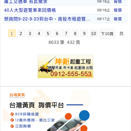
羅工交通車 有此需求
09/18止
報價
40人大型遊覽車來回價格
09/18止
報價
想詢問9-22-9-23到台中、南投市租遊覽車價..
09/17止
報價
1
2
3
4
5
6
7
8
9
10
共
下10頁
8633
筆
432
頁