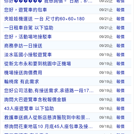
你好������ 我想詢價。 日期：8/19 從..
09/22止
報價
您好，遊覽車的包車
09/21止
報價
夾娃娃機運送 一台 尺寸約60×60×180
09/21止
報價
一日租車自駕 以下協助
09/21止
報價
您好，活動場地接駁車
09/20止
報價
商務參訪一日接送
09/20止
報價
淡水區國小接駁遊覽車
09/19止
報價
從新北市永和要到桃園中正機場
09/19止
報價
機場接送詢價費用
09/19止
報價
輪椅席 有此需求
09/19止
報價
您好公司活動,有接送需求,承德路一段17號士林區..
09/19止
報價
詢問大巴遊覽車含稅報價金額
09/19止
報價
43人座遊覽車 以下協助
09/18止
報價
救護車送病人從新店慈濟醫院到中和景新街的住家
09/18止
報價
想詢問花東地區10 月底45人座包車及接送趟價格
09/18止
報價