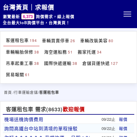
台灣黃頁｜求報價
瀏覽最新
6,373
詢價需求，線上報價
全台最大toB詢價平台，台灣黃頁！
客運租包車
車輛買賣停車
車輛改裝美容
194
26
80
車輛輪胎保修
海空運船務
搬家托運
38
51
34
吊車起重工車
國際快遞運輸
倉儲貨運快遞
38
38
127
貿易報關
61
首頁
/行車運輸倉儲/
客運租包車
客運租包車 需求
(8633)
歡迎報價
機場送機詢價費用
09/22止
報價
詢問高鐵台中站到清境的單程接駁
09/22止
報價