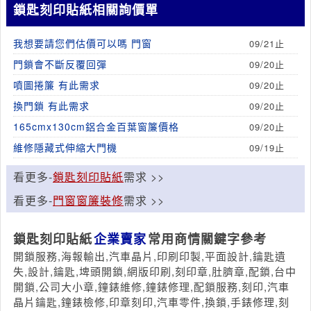
鎖匙刻印貼紙相關詢價單
我想要請您們估價可以嗎 門窗
09/21止
門鎖會不斷反覆回彈
09/20止
噴圖捲簾 有此需求
09/20止
換門鎖 有此需求
09/20止
165cmx130cm鋁合金百葉窗簾價格
09/20止
維修隱藏式伸縮大門機
09/19止
看更多-
鎖匙刻印貼紙
需求 >>
看更多-
門窗窗簾裝修
需求 >>
鎖匙刻印貼紙
企業賣家
常用商情關鍵字參考
開鎖服務,海報輸出,汽車晶片,印刷印製,平面設計,鑰匙遺
失,設計,鑰匙,埤頭開鎖,網版印刷,刻印章,肚臍章,配鎖,台中
開鎖,公司大小章,鐘錶維修,鐘錶修理,配鎖服務,刻印,汽車
晶片鑰匙,鐘錶檢修,印章刻印,汽車零件,換鎖,手錶修理,刻