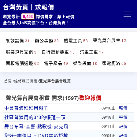
台灣黃頁｜求報價
瀏覽最新
6,453
詢價需求，線上報價
全台最大toB詢價平台，台灣黃頁！
聲光舞台展會
餐飲設備
辦公事務
機電工具
12
31
38
58
服裝道具家俱
自行電動機車
汽車工車
3
15
17
面板電腦週邊
電子產品
娛樂設備
家電廚浴
62
49
18
55
首頁
/維修租賃買賣/
聲光舞台展會租賃
聲光舞台展會租賃 需求
(1597)
歡迎報價
中員普渡拜拜用棚子
09/18止
報價
社區普渡用的3*3的帳蓬一頂
09/18止
報價
舞台布幕-音響-點歌機-麥克風
09/11止
報價
您好~詢價以下 DVD電影授權
09/04止
報價