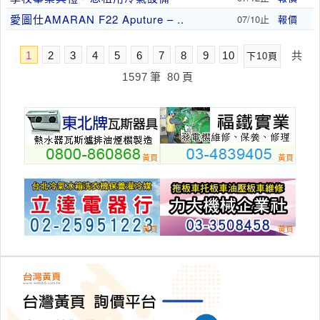
愛圖仕AMARAN F22 Aputure – ..
07/10止
報價
1
2
3
4
5
6
7
8
9
10
共
下10頁
1597
筆
80
頁