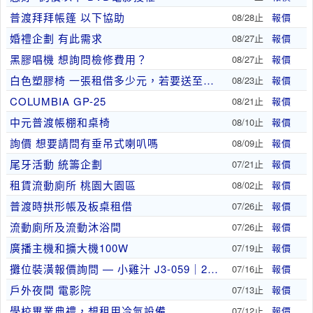
普渡拜拜帳篷 以下協助
08/28止
報價
婚禮企劃 有此需求
08/27止
報價
黑膠唱機 想詢問檢修費用？
08/27止
報價
白色塑膠椅 一張租借多少元，若要送至宜蘭 運費為..
08/23止
報價
COLUMBIA GP-25
08/21止
報價
中元普渡帳棚和桌椅
08/10止
報價
詢價 想要請問有垂吊式喇叭嗎
08/09止
報價
尾牙活動 統籌企劃
07/21止
報價
租賃流動廁所 桃園大園區
08/02止
報價
普渡時拱形帳及板桌租借
07/26止
報價
流動廁所及流動沐浴間
07/26止
報價
廣播主機和擴大機100W
07/19止
報價
攤位裝潢報價詢問 — 小雞汁 J3-059｜20..
07/16止
報價
戶外夜間 電影院
07/13止
報價
學校畢業典禮，想租用冷氣設備
07/12止
報價