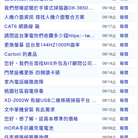
我們想確認關於手環式掃描器DK-3650的相關資..
09/18止
報價
人機介面資訊 尋找人機介面整合方案
09/18止
報價
CAT6 網路線 箱
09/17止
報價
請問這台筆電你們收購多少錢https:--tw...
09/16止
報價
更換螢幕 這台是144HZ1000R曲率
09/16止
報價
Cartoni 的產品
09/16止
報價
您好，我們在尋找MIS外包及IT顧問公司，目前有..
09/14止
報價
門禁設備更新 四頻讀卡頭
09/14止
報價
室內電話線路故障
09/14止
報價
桃園社區弱電保養
09/13止
報價
XD-2002W 有線USB二維條碼掃描平台 行..
09/13止
報價
文中單機安裝 有此需求
09/12止
報價
您好，想了解，這兩本標準的價格
09/10止
報價
HORA手扒雞充電電池
09/09止
報價
住家網路線服務詢價
09/08止
報價