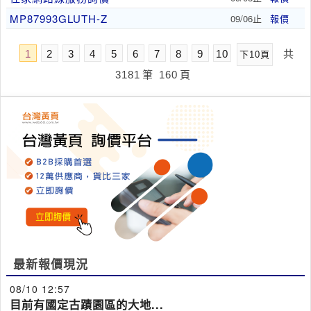
MP87993GLUTH-Z
09/06止
報價
1
2
3
4
5
6
7
8
9
10
共
下10頁
3181
筆
160
頁
最新報價現況
08/10 12:57
目前有國定古蹟園區的大地...