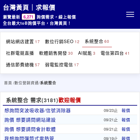
台灣黃頁｜求報價
瀏覽最新
6,271
詢價需求，線上報價
全台最大toB詢價平台，台灣黃頁！
系統整合
網站網店建置
數位行銷SEO
60
17
12
社群電競直播
軟體銷售開發
AI賦能
電信第四台
30
3
41
通信節費總機
弱電監控電信
57
17
首頁
/數位營銷資通/
系統整合
系統整合 需求
(3181)
歡迎報價
想詢問突波吸收器/信號消除器
09/23止
報價
詢價 想要請問網站建設
09/21止
報價
詢價 想要請問會計軟體
09/21止
報價
我想詢問彈筒式電熱管
09/19止
報價