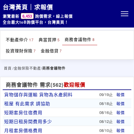
台灣黃頁｜求報價
瀏覽最新
6,453
詢價需求，線上報價
全台最大toB詢價平台，台灣黃頁！
商務會議物件
不動產仲介
典當質押
8
17
5
投資理財保險
金融借貸
7
7
首頁
/金融保險不動產/
商務會議物件
商務會議物件 需求
(562)
歡迎報價
貨物儲存與運輸 貨物為水產飼料
09/19止
報價
租屋 有此需求 請協助
08/18止
報價
短期套房住宿費用
08/16止
報價
短期日租房間費用多少
08/12止
報價
月租套房價格費用
08/10止
報價