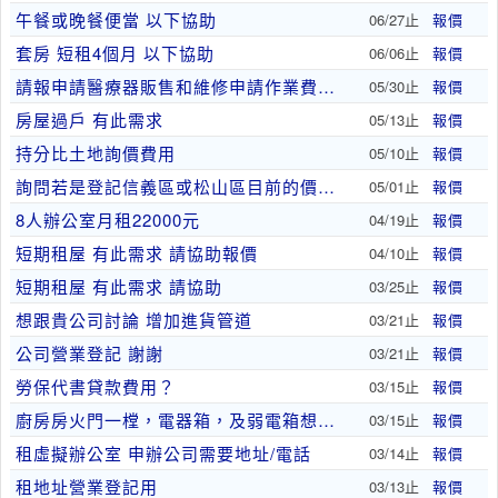
午餐或晚餐便當 以下協助
06/27止
報價
套房 短租4個月 以下協助
06/06止
報價
請報申請醫療器販售和維修申請作業費、遷租營登作業..
05/30止
報價
房屋過戶 有此需求
05/13止
報價
持分比土地詢價費用
05/10止
報價
詢問若是登記信義區或松山區目前的價格還有和會計師..
05/01止
報價
8人辦公室月租22000元
04/19止
報價
短期租屋 有此需求 請協助報價
04/10止
報價
短期租屋 有此需求 請協助
03/25止
報價
想跟貴公司討論 增加進貨管道
03/21止
報價
公司營業登記 謝謝
03/21止
報價
勞保代書貸款費用？
03/15止
報價
廚房房火門一樘，電器箱，及弱電箱想彩檜石材紋路
03/15止
報價
租虛擬辦公室 申辦公司需要地址/電話
03/14止
報價
租地址營業登記用
03/13止
報價