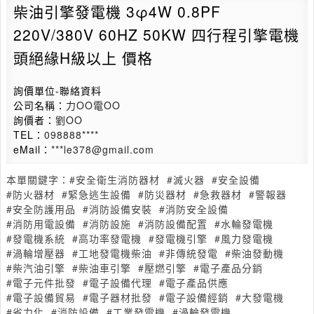
柴油引擎發電機 3φ4W 0.8PF
220V/380V 60HZ 50KW 四行程引擎電機
頭絕緣H級以上 價格
詢價單位-聯絡資料
公司名稱：
力OO電OO
詢價者：
劉OO
TEL：
098888****
eMail：
***le378@gmail.com
本單關鍵字：
#安全衛生消防器材
#滅火器
#安全設備
#防火器材
#緊急逃生設備
#防災器材
#急救器材
#警報器
#安全防護用品
#消防設備安裝
#消防安全設備
#消防用電設備
#消防設施
#消防設備配置
#水輪發電機
#發電機系統
#高功率發電機
#發電機引擎
#風力發電機
#渦輪增壓器
#工地發電機柴油
#非傳統發電
#柴油發動機
#柴汽油引擎
#柴油車引擎
#壓燃引擎
#電子產品分銷
#電子元件批發
#電子設備代理
#電子產品供應
#電子設備貿易
#電子器材批發
#電子設備經銷
#大發電機
#省力化
#消防設備
#工業發電機
#渦輪發電機