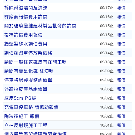
拆除淋浴隔間及清運
09/17止
報價
尋廠商報價費用詢問
09/16止
報價
關於玻璃纖維建材製品批發的詢問
09/15止
報價
投標詢價費用報價
09/15止
報價
牆壁裂縫水詢價費用
09/14止
報價
詢價腳踏車停放架價格
09/14止
報價
請問一般住家鐵皮有在施工嗎
09/13止
報價
請問有賣氧化鐵 紅漆嗎
09/09止
報價
停車格繪製服務詢價單
09/09止
報價
外牆拉皮產品詢價單
10/06止
報價
厚度5cm PS板
10/02止
報價
充電車停車格 請協助報價
10/02止
報價
陶粒牆施工 報價
10/02止
報價
立柱反射鏡施工工程
10/01止
報價
鐵皮屋雙層架構隔熱隔音詢價
09/28止
報價