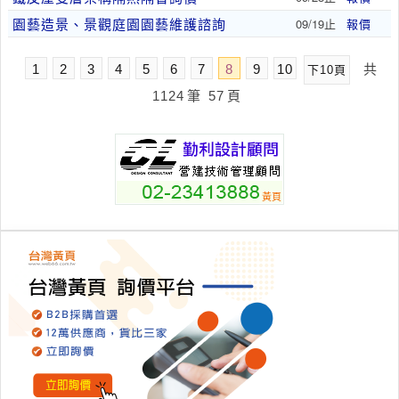
園藝造景、景觀庭園園藝維護諮詢
09/19止
報價
1
2
3
4
5
6
7
8
9
10
共
下10頁
1124
筆
57
頁