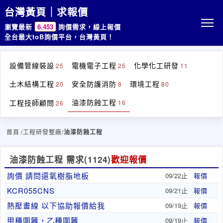
台灣黃頁｜求報價
瀏覽最新
6,453
詢價需求，線上報價
全台最大toB詢價平台，台灣黃頁！
設備管線裝設
電機電子工程
化學化工研發
25
25
11
土木結構工程
安全防護消防
環境工程
20
8
80
油漆防蝕工程
工程技師顧問
16
26
首頁
/工程研發整廠/
油漆防蝕工程
油漆防蝕工程 需求
(1124)
歡迎報價
詢價 請問還氧樹脂地板
09/22止
報價
KCR055CNS
09/21止
報價
熱壓畫線 以下協助報價給我
09/19止
報價
甲種圍籬，乙種圍籬
09/19止
報價