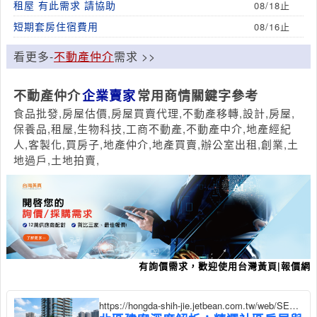
租屋 有此需求 請協助
08/18止
短期套房住宿費用
08/16止
看更多-
不動產仲介
需求 >>
不動產仲介
企業賣家
常用商情關鍵字參考
食品批發,房屋估價,房屋買賣代理,不動產移轉,設計,房屋,
保養品,租屋,生物科技,工商不動產,不動產中介,地產經紀
人,客製化,買房子,地產仲介,地產買賣,辦公室出租,創業,土
地過戶,土地拍賣,
有詢價需求，歡迎使用台灣黃頁|報價網
https://hongda-shih-jie.jetbean.com.tw/web/SEC?
postId=1356150