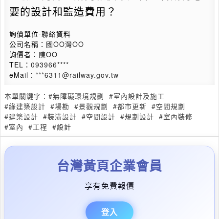
要的設計和監造費用？
詢價單位-聯絡資料
公司名稱：
國OO灣OO
詢價者：
陳OO
TEL：
093966****
eMail：
***6311@railway.gov.tw
本單關鍵字：
#無障礙環境規劃
#室內設計及施工
#綠建築設計
#場勘
#景觀規劃
#都市更新
#空間規劃
#建築設計
#裝潢設計
#空間設計
#規劃設計
#室內裝修
#室內
#工程
#設計
台灣黃頁企業會員
享有免費報價
登入