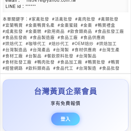
eMail：
***h85416@yahoo.com.tw
LINE id：
******
本單關鍵字：
#家禽批發
#活禽批發
#禽肉批發
#禽類批發
#宜蘭鴨賞
#金棗鴨賞名產
#金棗蜜餞
#金棗
#鴨賞禮盒
#成禽批發
#金棗糕
#飲用商品
#飲食類商品
#食品批發工廠
#食品批發商
#食品製造廠
#食品工廠
#食品供應商
#烘焙代工
#咖啡代工
#焙炒代工
#OEM焙炒
#烘焙加工
#台灣製造品
#台灣產品
#台灣製
#食材供應商
#台灣生產
#食材工廠
#台製品
#餐飲原料批發
#台灣製品
#食材批發工廠
#鴨肉批發
#食品加工廠
#鴨賞批發
#鴨賞
#經營網路
#飲料類商品
#食品代工
#台灣製造
#食品批發
台灣黃頁企業會員
享有免費報價
登入