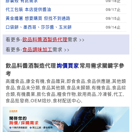
膠囊殼 有此需求
09/18止
代工包裝 本店提供醬油
09/17止
黃金纖薯 想要購買 但找不到通路
09/15止
口袋餅、墨西哥、莎莎醬、玉米餅
09/14止
看更多-
飲品料醬酒製造代理
需求 >>
看更多-
食品調味加工
需求 >>
飲品料醬酒製造代理
詢價買家
常用需求關鍵字參
考
高纖食品,康全有機,食品雜貨,即食食品,食品供應鏈,其他類
食品,食品未分類,食品其他類,食品未歸類,有機食品,食品綜
合類,有機農業,膨化食品,糧食作物,飲用商品,冷凍餐,代工,
食品批發商,OEM焙炒,食材配送中心,