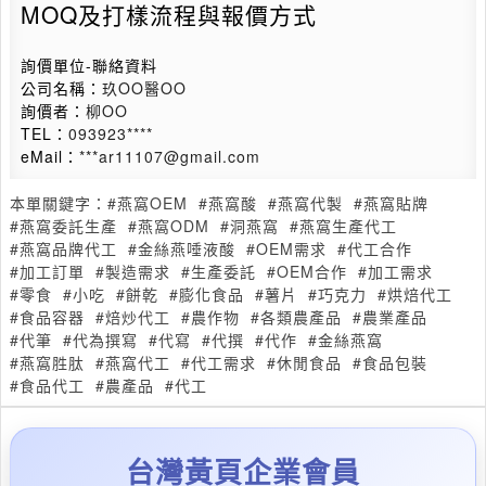
MOQ及打樣流程與報價方式
詢價單位-聯絡資料
公司名稱：
玖OO醫OO
詢價者：
柳OO
TEL：
093923****
eMail：
***ar11107@gmail.com
本單關鍵字：
#燕窩OEM
#燕窩酸
#燕窩代製
#燕窩貼牌
#燕窩委託生產
#燕窩ODM
#洞燕窩
#燕窩生產代工
#燕窩品牌代工
#金絲燕唾液酸
#OEM需求
#代工合作
#加工訂單
#製造需求
#生產委託
#OEM合作
#加工需求
#零食
#小吃
#餅乾
#膨化食品
#薯片
#巧克力
#烘焙代工
#食品容器
#焙炒代工
#農作物
#各類農產品
#農業產品
#代筆
#代為撰寫
#代寫
#代撰
#代作
#金絲燕窩
#燕窩胜肽
#燕窩代工
#代工需求
#休閒食品
#食品包裝
#食品代工
#農產品
#代工
台灣黃頁企業會員