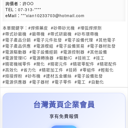
詢價者：
許OO
TEL：
07-313-****
eMail：
***xian10233703@hotmail.com
本單關鍵字：
#焊條藥皮
#砂帶砂光機
#埋弧焊焊劑
#帶式砂磨機
#磨帶機
#帶式研磨機
#砂布環帶機
#電子產品分銷
#電子元件批發
#電子設備代理
#其他電子
#電子產品供應
#電源模組
#電子設備貿易
#電子器材批發
#電源驅動器
#電子設備經銷
#電源控制器
#其他設備
#電源管理IC
#電源轉換器
#驅動IC
#技術工
#技工
#精密機械零件
#簡化
#精密元件
#精密零配件
#精密配件
#高效化
#省力化
#精密加工件
#技師
#零組件
#輕鬆化
#熔接焊粉
#砂布機
#建材五金螺絲
#電子設備批發
#電源供應器
#電子器材
#電子零件
#電工
#自動化
台灣黃頁企業會員
享有免費報價