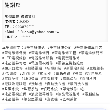
謝謝您
詢價單位-聯絡資料
詢價者：
林OO
TEL：
093879****
eMail：
***6553@yahoo.com.tw
LINE id：
******
本單關鍵字：
#筆電維修站
#筆電維修公司
#筆電維修專門店
#筆電維修保養
#筆電維修行
#筆電維修工程
#筆電維修門市
#LED電視維修
#電視維修服務
#電視螢幕維修
#液晶螢幕修理
#電漿電視維修
#電視主機板維修
#顯示器維修
#組裝電腦
#新機組裝
#新電腦組裝
#主機組裝
#PC組裝
#DIY組裝
#顯示器
#電腦週邊
#螢幕
#燈光螢幕
#電腦配件
#LED螢幕
#電腦科技
#電腦產品
#資訊科技
#電腦及電腦週
#洗球機
#自動洗衣機
#滾筒洗衣機
#監察系統
#監聽系統
#偵聽系統
#筆電維修中心
#液晶電視設備
#液晶螢幕維修
#液晶電視維修
#電腦組裝
#液晶螢幕
#筆記型電腦
#洗衣機
#監視系統