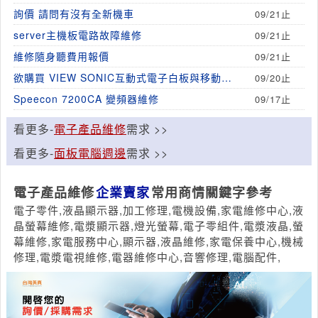
詢價 請問有沒有全新機車
09/21止
server主機板電路故障維修
09/21止
維修隨身聽費用報價
09/21止
欲購買 VIEW SONIC互動式電子白板與移動推
09/20止
車組合
Speecon 7200CA 變頻器維修
09/17止
看更多-
電子產品維修
需求 >>
看更多-
面板電腦週邊
需求 >>
電子產品維修
企業賣家
常用商情關鍵字參考
電子零件,液晶顯示器,加工修理,電機設備,家電維修中心,液
晶螢幕維修,電漿顯示器,燈光螢幕,電子零組件,電漿液晶,螢
幕維修,家電服務中心,顯示器,液晶維修,家電保養中心,機械
修理,電漿電視維修,電器維修中心,音響修理,電腦配件,