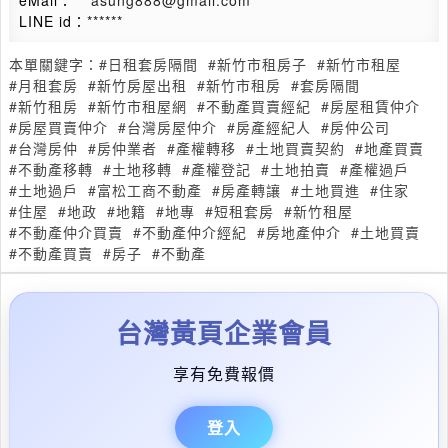
eMail：
***asung888@gmail.com
LINE id：
******
本單關鍵字：
#日租套房隔間
#新竹市租房子
#新竹市租屋
#月租套房
#新竹房屋出租
#新竹市租房
#套房隔間
#新竹租房
#新竹市租屋網
#不動產買賣經紀
#房屋租賃仲介
#房屋買賣仲介
#台灣房屋仲介
#房產經紀人
#房仲公司
#台灣房仲
#房仲業者
#產權轉移
#土地買賣契約
#地產買賣
#不動產移轉
#土地移轉
#產權登記
#土地拍賣
#產權過戶
#土地過戶
#富松工商不動產
#房產轉讓
#土地買進
#住家
#住屋
#地政
#地籍
#地專
#短租套房
#新竹租屋
#不動產仲介買賣
#不動產仲介經紀
#房地產仲介
#土地買賣
#不動產買賣
#房子
#不動產
台灣黃頁企業會員
享有免費報價
登入