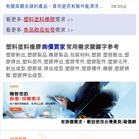
有關高爾夫球的產品，貴司是否有製作能漂浮水
09/20止
面的高爾夫球
看更多-
塑料塗料橡膠
需求 >>
看更多-
食品飲品批發
需求 >>
塑料塗料橡膠
詢價買家
常用需求關鍵字參考
塑膠射出,塑膠製品,橡膠製品,包裝材料,塑膠,塑膠壓出,塑
膠擠出,塑料部件,塑膠押出,塑膠零件,塑膠配件,塑膠元件,
射出成型,塑膠袋,擠出成型,塑膠件,塑膠構件,橡膠,塑膠擠
壓,塑膠押出成型,
有詢價需求，歡迎使用台灣黃頁|報價網