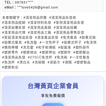
TEL：
097831****
eMail：
***love0426@gmail.com
本單關鍵字：
#清潔用品供應
#清潔用品批發商
#清潔用品經銷
#清潔材料批發
#家用清潔用品批發
#清潔設備批發
#清潔用品直銷
#清潔用品採購
#清潔用品代理
#清潔用品工廠
#清潔用品零售批發
#家庭清潔用品批發
#清潔產品批發
#免洗餐具
#拋棄式碗
#拋棄式餐具
#免洗盤
#一次性杯子
#拋棄式杯子
#免洗筷
#媽咪檸檬
#洗克靈
#和手帕薄紙
#殺菌液
#塑料部件
#塑膠零件
#塑膠擠出
#塑膠押出
#塑膠件
#塑膠壓出
#清潔用品批發
#270CC免洗杯
#免洗碗
#一次性餐具
#免洗杯
#漂白水
#洗碗精
#濕紙巾
#酒精
#塑膠製品
#塑膠射出
台灣黃頁企業會員
享有免費報價