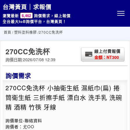
台灣黃頁｜求報價
瀏覽最新
6,462
詢價需求，線上報價
全台最大toB詢價平台，台灣黃頁！
首頁
/
塑料塗料橡膠
/270CC免洗杯
270CC免洗杯
線上付費報價
金額：NT300
詢價日期:2026/07/08 12:39
詢價需求
270CC免洗杯 小抽衛生紙 濕紙巾(扁) 捲
筒衛生紙 三折擦手紙 漂白水 洗手乳 洗碗
精 酒精 竹筷 牙線
詢價單位-聯絡資料
詢價者：
尤OO