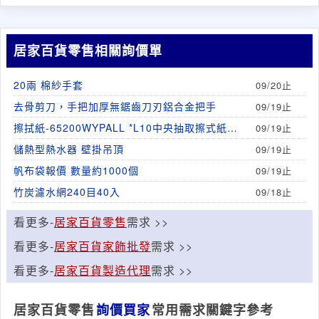
居家百貨零售相關詢價單
20兩 棉紗手套
09/20止
去骨剪刀，手把加厚無鋸齒刀刃鋁合金把手
09/19止
擦拭紙-65200WYPALL *L10中央抽取擦式紙，
09/19止
因為廠商說金百利不生產，
儲熱型熱水器 壁掛吊頂
09/19止
帆布袋報價 數量約1000個
09/19止
竹炭濾水網240目40入
09/18止
看更多-
居家百貨零售
需求 >>
看更多-
居家百貨家飾批發
需求 >>
看更多-
居家百貨製造代理
需求 >>
居家百貨零售
詢價買家
常用需求關鍵字參考