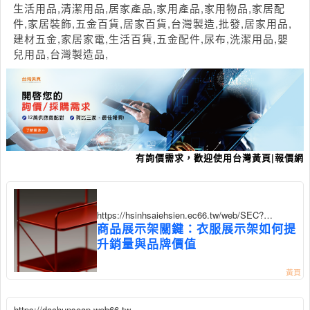
生活用品,清潔用品,居家產品,家用產品,家用物品,家居配
件,家居裝飾,五金百貨,居家百貨,台灣製造,批發,居家用品,
建材五金,家居家電,生活百貨,五金配件,尿布,洗潔用品,嬰
兒用品,台灣製造品,
有詢價需求，歡迎使用台灣黃頁|報價網
https://hsinhsaiehsien.ec66.tw/web/SEC?
postId=1352866
商品展示架關鍵：衣服展示架如何提
升銷量與品牌價值
https://dachunsoap.web66.tw